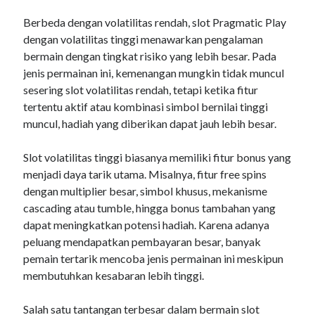
Berbeda dengan volatilitas rendah, slot Pragmatic Play
dengan volatilitas tinggi menawarkan pengalaman
bermain dengan tingkat risiko yang lebih besar. Pada
jenis permainan ini, kemenangan mungkin tidak muncul
sesering slot volatilitas rendah, tetapi ketika fitur
tertentu aktif atau kombinasi simbol bernilai tinggi
muncul, hadiah yang diberikan dapat jauh lebih besar.
Slot volatilitas tinggi biasanya memiliki fitur bonus yang
menjadi daya tarik utama. Misalnya, fitur free spins
dengan multiplier besar, simbol khusus, mekanisme
cascading atau tumble, hingga bonus tambahan yang
dapat meningkatkan potensi hadiah. Karena adanya
peluang mendapatkan pembayaran besar, banyak
pemain tertarik mencoba jenis permainan ini meskipun
membutuhkan kesabaran lebih tinggi.
Salah satu tantangan terbesar dalam bermain slot