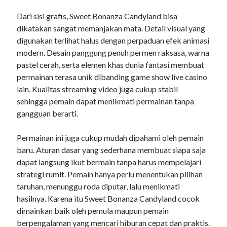
Dari sisi grafis, Sweet Bonanza Candyland bisa
dikatakan sangat memanjakan mata. Detail visual yang
digunakan terlihat halus dengan perpaduan efek animasi
modern. Desain panggung penuh permen raksasa, warna
pastel cerah, serta elemen khas dunia fantasi membuat
permainan terasa unik dibanding game show live casino
lain. Kualitas streaming video juga cukup stabil
sehingga pemain dapat menikmati permainan tanpa
gangguan berarti.
Permainan ini juga cukup mudah dipahami oleh pemain
baru. Aturan dasar yang sederhana membuat siapa saja
dapat langsung ikut bermain tanpa harus mempelajari
strategi rumit. Pemain hanya perlu menentukan pilihan
taruhan, menunggu roda diputar, lalu menikmati
hasilnya. Karena itu Sweet Bonanza Candyland cocok
dimainkan baik oleh pemula maupun pemain
berpengalaman yang mencari hiburan cepat dan praktis.