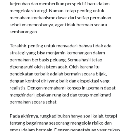
kejenuhan dan memberikan perspektif baru dalam
mengelola strategi. Namun, tetap penting untuk
memahami mekanisme dasar dari setiap permainan
sebelum mencobanya, agar tidak bermain secara
sembarangan.
Terakhir, penting untuk menyadari bahwa tidak ada
strategi yang bisa menjamin kemenangan dalam
permainan berbasis peluang. Semua hasil tetap
dipengaruhi oleh sistem acak. Oleh karena itu,
pendekatan terbaik adalah bermain secara bijak,
dengan kontrol diri yang baik dan ekspektasi yang
realistis. Dengan memahami konsep ini, pemain dapat
menghindari jebakan rungkad dan tetap menikmati
permainan secara sehat.
Pada akhirnya, rungkad bukan hanya soal kalah, tetapi
tentang bagaimana seseorang mengelola risiko dan
emosi dalam bermain. Dengan pengetahuan yang cukup,