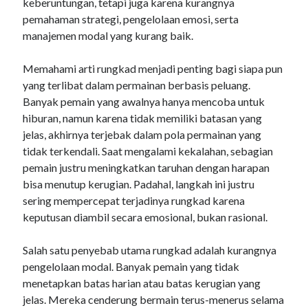
keberuntungan, tetapi juga karena kurangnya
pemahaman strategi, pengelolaan emosi, serta
manajemen modal yang kurang baik.
Memahami arti rungkad menjadi penting bagi siapa pun
yang terlibat dalam permainan berbasis peluang.
Banyak pemain yang awalnya hanya mencoba untuk
hiburan, namun karena tidak memiliki batasan yang
jelas, akhirnya terjebak dalam pola permainan yang
tidak terkendali. Saat mengalami kekalahan, sebagian
pemain justru meningkatkan taruhan dengan harapan
bisa menutup kerugian. Padahal, langkah ini justru
sering mempercepat terjadinya rungkad karena
keputusan diambil secara emosional, bukan rasional.
Salah satu penyebab utama rungkad adalah kurangnya
pengelolaan modal. Banyak pemain yang tidak
menetapkan batas harian atau batas kerugian yang
jelas. Mereka cenderung bermain terus-menerus selama