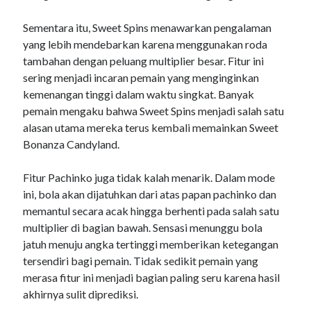
Sementara itu, Sweet Spins menawarkan pengalaman
yang lebih mendebarkan karena menggunakan roda
tambahan dengan peluang multiplier besar. Fitur ini
sering menjadi incaran pemain yang menginginkan
kemenangan tinggi dalam waktu singkat. Banyak
pemain mengaku bahwa Sweet Spins menjadi salah satu
alasan utama mereka terus kembali memainkan Sweet
Bonanza Candyland.
Fitur Pachinko juga tidak kalah menarik. Dalam mode
ini, bola akan dijatuhkan dari atas papan pachinko dan
memantul secara acak hingga berhenti pada salah satu
multiplier di bagian bawah. Sensasi menunggu bola
jatuh menuju angka tertinggi memberikan ketegangan
tersendiri bagi pemain. Tidak sedikit pemain yang
merasa fitur ini menjadi bagian paling seru karena hasil
akhirnya sulit diprediksi.