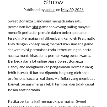
Show
Published by
admin
on
May 30, 2026
Sweet Bonanza Candyland menjadi salah satu
permainan live
slot
game show yang paling banyak
menarik perhatian pemain dalam beberapa tahun
terakhir. Permainan ini dikembangkan oleh Pragmatic
Play dengan konsep yang memadukan suasana game
show televisi, permainan roda keberuntungan, serta
nuansa manis khas dunia permen yang penuh warna.
Berbeda dari slot online biasa, Sweet Bonanza
Candyland menghadirkan pengalaman bermain yang
lebih interaktif karena dipandu langsung oleh host
profesional secara real time. Hal inilah yang membuat
banyak pemain merasa lebih terhibur dan tidak cepat
bosan saat bermain.
Ketika pertama kali memasuki permainan Sweet
Bonanza Candyland, pemain akan langsung disambut