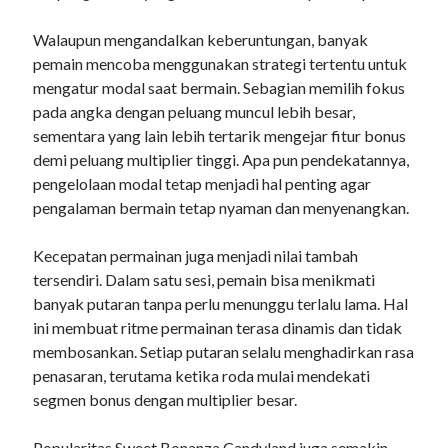
Walaupun mengandalkan keberuntungan, banyak
pemain mencoba menggunakan strategi tertentu untuk
mengatur modal saat bermain. Sebagian memilih fokus
pada angka dengan peluang muncul lebih besar,
sementara yang lain lebih tertarik mengejar fitur bonus
demi peluang multiplier tinggi. Apa pun pendekatannya,
pengelolaan modal tetap menjadi hal penting agar
pengalaman bermain tetap nyaman dan menyenangkan.
Kecepatan permainan juga menjadi nilai tambah
tersendiri. Dalam satu sesi, pemain bisa menikmati
banyak putaran tanpa perlu menunggu terlalu lama. Hal
ini membuat ritme permainan terasa dinamis dan tidak
membosankan. Setiap putaran selalu menghadirkan rasa
penasaran, terutama ketika roda mulai mendekati
segmen bonus dengan multiplier besar.
Popularitas Sweet Bonanza Candyland juga semakin