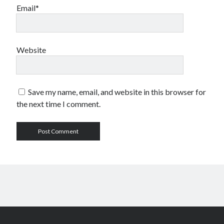
Email*
Website
Save my name, email, and website in this browser for
the next time I comment.