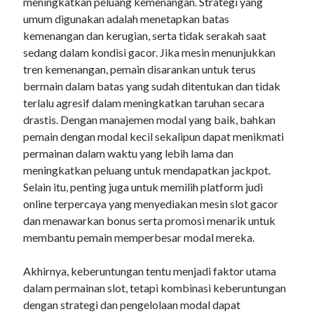
meningkatkan peluang kemenangan. Strategi yang
umum digunakan adalah menetapkan batas
kemenangan dan kerugian, serta tidak serakah saat
sedang dalam kondisi gacor. Jika mesin menunjukkan
tren kemenangan, pemain disarankan untuk terus
bermain dalam batas yang sudah ditentukan dan tidak
terlalu agresif dalam meningkatkan taruhan secara
drastis. Dengan manajemen modal yang baik, bahkan
pemain dengan modal kecil sekalipun dapat menikmati
permainan dalam waktu yang lebih lama dan
meningkatkan peluang untuk mendapatkan jackpot.
Selain itu, penting juga untuk memilih platform judi
online terpercaya yang menyediakan mesin slot gacor
dan menawarkan bonus serta promosi menarik untuk
membantu pemain memperbesar modal mereka.
Akhirnya, keberuntungan tentu menjadi faktor utama
dalam permainan slot, tetapi kombinasi keberuntungan
dengan strategi dan pengelolaan modal dapat