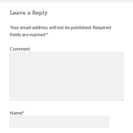
Leave a Reply
Your email address will not be published.
Required
fields are marked
*
Comment
Name*