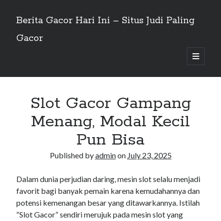
Berita Gacor Hari Ini – Situs Judi Paling
Gacor
open
primary
Sidebar
menu
Search
Search
Slot Gacor Gampang
Menang, Modal Kecil
Recent Posts
Pun Bisa
Perbedaan Slot Volatilitas Tinggi vs Rendah di Pragmatic Play
Published by
admin
on
July 23, 2025
Mengapa Tebakan Angka Togel Sangat Sulit untuk Selalu Tepat?
Review Sweet Bonanza Candyland: Sensasi Live Casino Game Show
Dalam dunia perjudian daring, mesin slot selalu menjadi
Mengenal Istilah “Rungkad” dan Cara Menghindarinya di Pragmatic
favorit bagi banyak pemain karena kemudahannya dan
Strategi Jitu Menang Main Slot Pragmatic Play Hari Ini
potensi kemenangan besar yang ditawarkannya. Istilah
“Slot Gacor” sendiri merujuk pada mesin slot yang