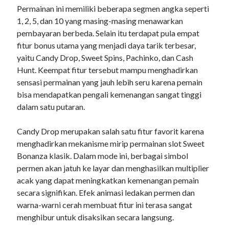
Permainan ini memiliki beberapa segmen angka seperti
1, 2, 5, dan 10 yang masing-masing menawarkan
pembayaran berbeda. Selain itu terdapat pula empat
fitur bonus utama yang menjadi daya tarik terbesar,
yaitu Candy Drop, Sweet Spins, Pachinko, dan Cash
Hunt. Keempat fitur tersebut mampu menghadirkan
sensasi permainan yang jauh lebih seru karena pemain
bisa mendapatkan pengali kemenangan sangat tinggi
dalam satu putaran.
Candy Drop merupakan salah satu fitur favorit karena
menghadirkan mekanisme mirip permainan slot Sweet
Bonanza klasik. Dalam mode ini, berbagai simbol
permen akan jatuh ke layar dan menghasilkan multiplier
acak yang dapat meningkatkan kemenangan pemain
secara signifikan. Efek animasi ledakan permen dan
warna-warni cerah membuat fitur ini terasa sangat
menghibur untuk disaksikan secara langsung.