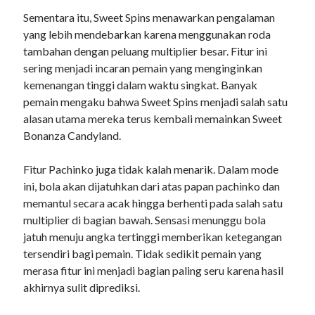
Sementara itu, Sweet Spins menawarkan pengalaman
yang lebih mendebarkan karena menggunakan roda
tambahan dengan peluang multiplier besar. Fitur ini
sering menjadi incaran pemain yang menginginkan
kemenangan tinggi dalam waktu singkat. Banyak
pemain mengaku bahwa Sweet Spins menjadi salah satu
alasan utama mereka terus kembali memainkan Sweet
Bonanza Candyland.
Fitur Pachinko juga tidak kalah menarik. Dalam mode
ini, bola akan dijatuhkan dari atas papan pachinko dan
memantul secara acak hingga berhenti pada salah satu
multiplier di bagian bawah. Sensasi menunggu bola
jatuh menuju angka tertinggi memberikan ketegangan
tersendiri bagi pemain. Tidak sedikit pemain yang
merasa fitur ini menjadi bagian paling seru karena hasil
akhirnya sulit diprediksi.