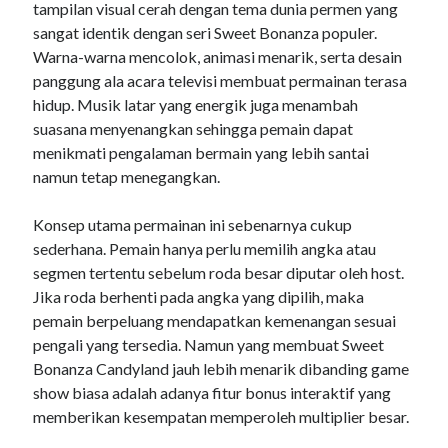
tampilan visual cerah dengan tema dunia permen yang
สล็อตเว็บตรง
sangat identik dengan seri Sweet Bonanza populer.
เว็บสล็อต
Warna-warna mencolok, animasi menarik, serta desain
panggung ala acara televisi membuat permainan terasa
เว็บตรง
hidup. Musik latar yang energik juga menambah
togel online
suasana menyenangkan sehingga pemain dapat
menikmati pengalaman bermain yang lebih santai
slot gacor
namun tetap menegangkan.
sbobet
Konsep utama permainan ini sebenarnya cukup
judi bola
sederhana. Pemain hanya perlu memilih angka atau
segmen tertentu sebelum roda besar diputar oleh host.
Jika roda berhenti pada angka yang dipilih, maka
pemain berpeluang mendapatkan kemenangan sesuai
pengali yang tersedia. Namun yang membuat Sweet
Bonanza Candyland jauh lebih menarik dibanding game
show biasa adalah adanya fitur bonus interaktif yang
memberikan kesempatan memperoleh multiplier besar.