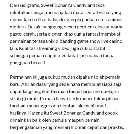
Dari sisi grafis, Sweet Bonanza Candyland bisa
dikatakan sangat memanjakan mata. Detail visual yang
digunakan terlihat halus dengan perpaduan efek animasi
modern. Desain panggung penuh permen raksasa, warna
pastel cerah, serta elemen khas dunia fantasi membuat
permainan terasa unik dibanding game show live casino
lain. Kualitas streaming video juga cukup stabil
sehingga pemain dapat menikmati permainan tanpa
gangguan berarti.
Permainan ini juga cukup mudah dipahami oleh pemain
baru. Aturan dasar yang sederhana membuat siapa saja
dapat langsung ikut bermain tanpa harus mempelajari
strategi rumit. Pemain hanya perlu menentukan pilihan
taruhan, menunggu roda diputar, lalu menikmati
hasilnya. Karena itu Sweet Bonanza Candyland cocok
dimainkan baik oleh pemula maupun pemain
berpengalaman yang mencari hiburan cepat dan praktis.