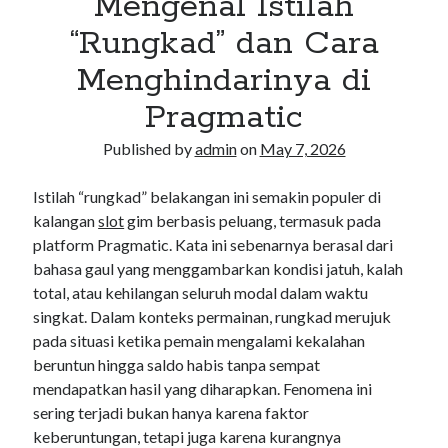
Mengenal Istilah
“Rungkad” dan Cara
Menghindarinya di
Pragmatic
Published by
admin
on
May 7, 2026
Istilah “rungkad” belakangan ini semakin populer di
kalangan
slot
gim berbasis peluang, termasuk pada
platform Pragmatic. Kata ini sebenarnya berasal dari
bahasa gaul yang menggambarkan kondisi jatuh, kalah
total, atau kehilangan seluruh modal dalam waktu
singkat. Dalam konteks permainan, rungkad merujuk
pada situasi ketika pemain mengalami kekalahan
beruntun hingga saldo habis tanpa sempat
mendapatkan hasil yang diharapkan. Fenomena ini
sering terjadi bukan hanya karena faktor
keberuntungan, tetapi juga karena kurangnya