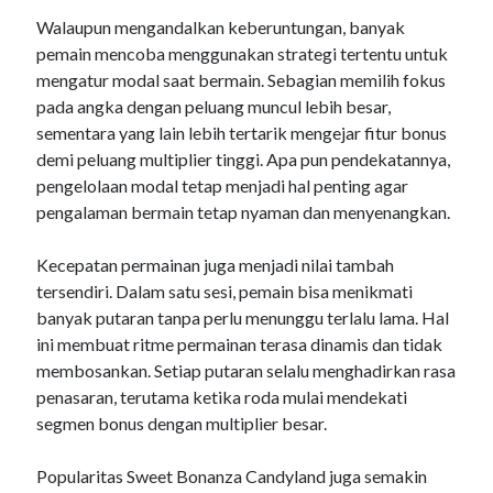
Walaupun mengandalkan keberuntungan, banyak
pemain mencoba menggunakan strategi tertentu untuk
mengatur modal saat bermain. Sebagian memilih fokus
pada angka dengan peluang muncul lebih besar,
sementara yang lain lebih tertarik mengejar fitur bonus
demi peluang multiplier tinggi. Apa pun pendekatannya,
pengelolaan modal tetap menjadi hal penting agar
pengalaman bermain tetap nyaman dan menyenangkan.
Kecepatan permainan juga menjadi nilai tambah
tersendiri. Dalam satu sesi, pemain bisa menikmati
banyak putaran tanpa perlu menunggu terlalu lama. Hal
ini membuat ritme permainan terasa dinamis dan tidak
membosankan. Setiap putaran selalu menghadirkan rasa
penasaran, terutama ketika roda mulai mendekati
segmen bonus dengan multiplier besar.
Popularitas Sweet Bonanza Candyland juga semakin