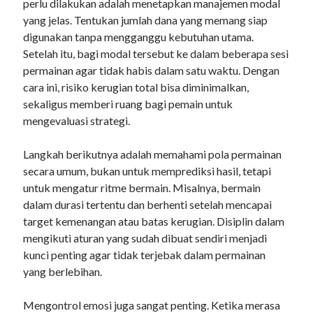
perlu dilakukan adalah menetapkan manajemen modal
yang jelas. Tentukan jumlah dana yang memang siap
digunakan tanpa mengganggu kebutuhan utama.
Setelah itu, bagi modal tersebut ke dalam beberapa sesi
permainan agar tidak habis dalam satu waktu. Dengan
cara ini, risiko kerugian total bisa diminimalkan,
sekaligus memberi ruang bagi pemain untuk
mengevaluasi strategi.
Langkah berikutnya adalah memahami pola permainan
secara umum, bukan untuk memprediksi hasil, tetapi
untuk mengatur ritme bermain. Misalnya, bermain
dalam durasi tertentu dan berhenti setelah mencapai
target kemenangan atau batas kerugian. Disiplin dalam
mengikuti aturan yang sudah dibuat sendiri menjadi
kunci penting agar tidak terjebak dalam permainan
yang berlebihan.
Mengontrol emosi juga sangat penting. Ketika merasa