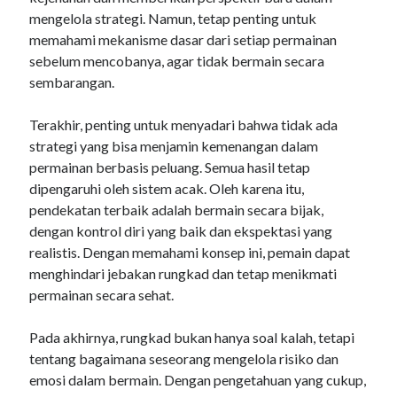
mengelola strategi. Namun, tetap penting untuk
memahami mekanisme dasar dari setiap permainan
sebelum mencobanya, agar tidak bermain secara
sembarangan.
Terakhir, penting untuk menyadari bahwa tidak ada
strategi yang bisa menjamin kemenangan dalam
permainan berbasis peluang. Semua hasil tetap
dipengaruhi oleh sistem acak. Oleh karena itu,
pendekatan terbaik adalah bermain secara bijak,
dengan kontrol diri yang baik dan ekspektasi yang
realistis. Dengan memahami konsep ini, pemain dapat
menghindari jebakan rungkad dan tetap menikmati
permainan secara sehat.
Pada akhirnya, rungkad bukan hanya soal kalah, tetapi
tentang bagaimana seseorang mengelola risiko dan
emosi dalam bermain. Dengan pengetahuan yang cukup,