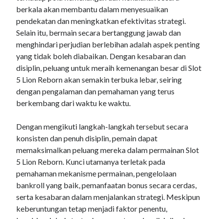
berkala akan membantu dalam menyesuaikan
pendekatan dan meningkatkan efektivitas strategi.
Selain itu, bermain secara bertanggung jawab dan
menghindari perjudian berlebihan adalah aspek penting
yang tidak boleh diabaikan. Dengan kesabaran dan
disiplin, peluang untuk meraih kemenangan besar di Slot
5 Lion Reborn akan semakin terbuka lebar, seiring
dengan pengalaman dan pemahaman yang terus
berkembang dari waktu ke waktu.
Dengan mengikuti langkah-langkah tersebut secara
konsisten dan penuh disiplin, pemain dapat
memaksimalkan peluang mereka dalam permainan Slot
5 Lion Reborn. Kunci utamanya terletak pada
pemahaman mekanisme permainan, pengelolaan
bankroll yang baik, pemanfaatan bonus secara cerdas,
serta kesabaran dalam menjalankan strategi. Meskipun
keberuntungan tetap menjadi faktor penentu,