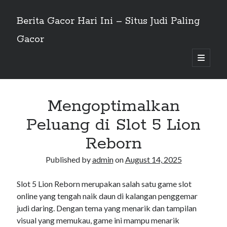
Berita Gacor Hari Ini – Situs Judi Paling
Gacor
open
primary
Sidebar
menu
Search
Search
Mengoptimalkan
Peluang di Slot 5 Lion
Recent Posts
Reborn
Mengapa Tebakan Angka Togel Sangat Sulit untuk Selalu Tepat?
Published by
admin
on
August 14, 2025
Review Sweet Bonanza Candyland: Sensasi Live Casino Game Show
Mengenal Istilah “Rungkad” dan Cara Menghindarinya di Pragmatic
Slot 5 Lion Reborn merupakan salah satu game slot
Strategi Jitu Menang Main Slot Pragmatic Play Hari Ini
online yang tengah naik daun di kalangan penggemar
Bocoran Game Terbaru Pragmatic Play yang Akan Rilis Bulan Depan
judi daring. Dengan tema yang menarik dan tampilan
visual yang memukau, game ini mampu menarik