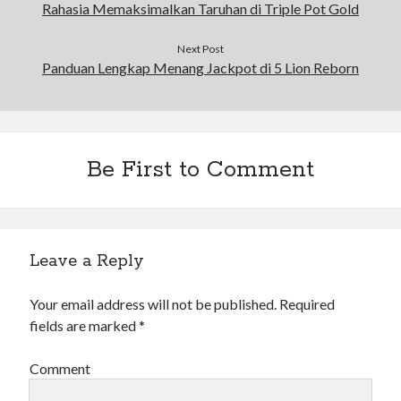
Rahasia Memaksimalkan Taruhan di Triple Pot Gold
Next Post
Panduan Lengkap Menang Jackpot di 5 Lion Reborn
Be First to Comment
Leave a Reply
Your email address will not be published.
Required
fields are marked
*
Comment