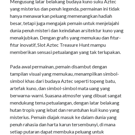
Mengusung latar belakang budaya kuno suku Aztec
yang misterius dan penuh legenda, permainan ini tidak
hanya menawarkan peluang memenangkan hadiah
besar, tetapi juga mengajak pemain untuk menjelajahi
dunia penuh misteri dan keindahan arsitektur kuno yang
menakjubkan. Dengan grafis yang memukau dan fitur-
fitur inovatif, Slot Aztec Treasure Hunt mampu
memberikan sensasi petualangan yang tak terlupakan.
Pada awal permainan, pemain disambut dengan
tampilan visual yang memukau, menampilkan simbol-
simbol khas dari budaya Aztec seperti topeng batu,
artefak kuno, dan simbol-simbol mata uang yang
berwarna-warni. Suasana atmosfer yang dibuat sangat
mendukung tema petualangan, dengan latar belakang
hutan tropis yang lebat dan reruntuhan kuil kuno yang
misterius. Pemain diajak masuk ke dalam dunia yang
penuh rahasia dan harta karun tersembunyi, di mana
setiap putaran dapat membuka peluang untuk