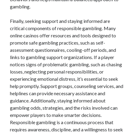
gambling.
Finally, seeking support and staying informed are
critical components of responsible gambling. Many
online casinos offer resources and tools designed to
promote safe gambling practices, such as self-
assessment questionnaires, cooling-off periods, and
links to gambling support organizations. If a player
notices signs of problematic gambling, such as chasing
losses, neglecting personal responsibilities, or
experiencing emotional distress, it’s essential to seek
help promptly. Support groups, counseling services, and
helplines can provide necessary assistance and
guidance. Additionally, staying informed about
gambling odds, strategies, and the risks involved can
empower players to make smarter decisions.
Responsible gambling is a continuous process that
requires awareness, discipline, and a willingness to seek