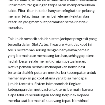
untuk memutar gulungan tanpa harus mempertaruhkan
saldo. Fitur-fitur ini tidak hanya meningkatkan peluang
menang, tetapi juga menambah elemen kejutan dan
keseruan yang membuat permainan semakin tidak
monoton.
Tak kalah menarik adalah sistem jackpot progresif yang
tersedia dalam Slot Aztec Treasure Hunt. Jackpot ini
terus bertambah seiring dengan banyaknya pemain
yang bermain dan memasang taruhan, sehingga potensi
hadiah besar selalu menanti di ujung petualangan.
Ketika pemain berhasil mendapatkan kombinasi
tertentu di akhir putaran, mereka berkesempatan untuk
memenangkan jackpot utama yang bisa mencapai
jumlah fantastis. Sistem ini menambah tingkat
ketegangan dan motivasi untuk terus bermain, karena
siapa tahu keberuntungan sedang berpihak kepada
mereka saat bermain di saat yang tepat. Kombinasi