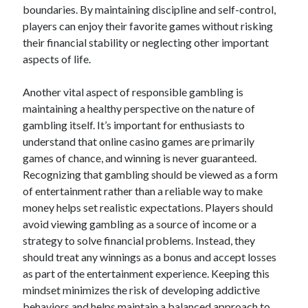
boundaries. By maintaining discipline and self-control,
players can enjoy their favorite games without risking
their financial stability or neglecting other important
aspects of life.
Another vital aspect of responsible gambling is
maintaining a healthy perspective on the nature of
gambling itself. It’s important for enthusiasts to
understand that online casino games are primarily
games of chance, and winning is never guaranteed.
Recognizing that gambling should be viewed as a form
of entertainment rather than a reliable way to make
money helps set realistic expectations. Players should
avoid viewing gambling as a source of income or a
strategy to solve financial problems. Instead, they
should treat any winnings as a bonus and accept losses
as part of the entertainment experience. Keeping this
mindset minimizes the risk of developing addictive
behaviors and helps maintain a balanced approach to