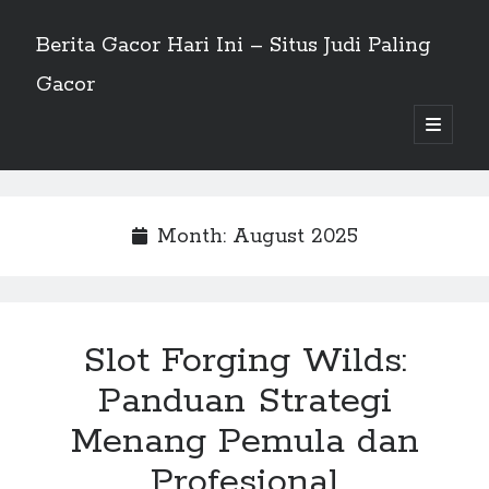
Berita Gacor Hari Ini – Situs Judi Paling
Gacor
open
primary
Sidebar
menu
Search
Search
Month:
August 2025
Recent Posts
Perbedaan Slot Volatilitas Tinggi vs Rendah di Pragmatic Play
Mengapa Tebakan Angka Togel Sangat Sulit untuk Selalu Tepat?
Slot Forging Wilds:
Review Sweet Bonanza Candyland: Sensasi Live Casino Game Show
Panduan Strategi
Mengenal Istilah “Rungkad” dan Cara Menghindarinya di Pragmatic
Strategi Jitu Menang Main Slot Pragmatic Play Hari Ini
Menang Pemula dan
Profesional