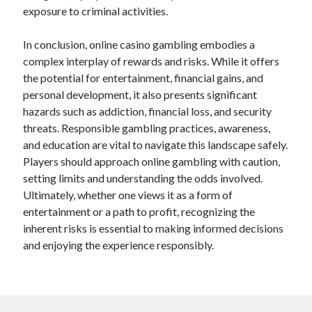
exposure to criminal activities.
In conclusion, online casino gambling embodies a
complex interplay of rewards and risks. While it offers
the potential for entertainment, financial gains, and
personal development, it also presents significant
hazards such as addiction, financial loss, and security
threats. Responsible gambling practices, awareness,
and education are vital to navigate this landscape safely.
Players should approach online gambling with caution,
setting limits and understanding the odds involved.
Ultimately, whether one views it as a form of
entertainment or a path to profit, recognizing the
inherent risks is essential to making informed decisions
and enjoying the experience responsibly.