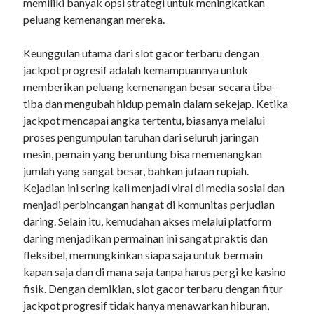
memiliki banyak opsi strategi untuk meningkatkan
peluang kemenangan mereka.
Keunggulan utama dari slot gacor terbaru dengan
jackpot progresif adalah kemampuannya untuk
memberikan peluang kemenangan besar secara tiba-
tiba dan mengubah hidup pemain dalam sekejap. Ketika
jackpot mencapai angka tertentu, biasanya melalui
proses pengumpulan taruhan dari seluruh jaringan
mesin, pemain yang beruntung bisa memenangkan
jumlah yang sangat besar, bahkan jutaan rupiah.
Kejadian ini sering kali menjadi viral di media sosial dan
menjadi perbincangan hangat di komunitas perjudian
daring. Selain itu, kemudahan akses melalui platform
daring menjadikan permainan ini sangat praktis dan
fleksibel, memungkinkan siapa saja untuk bermain
kapan saja dan di mana saja tanpa harus pergi ke kasino
fisik. Dengan demikian, slot gacor terbaru dengan fitur
jackpot progresif tidak hanya menawarkan hiburan,