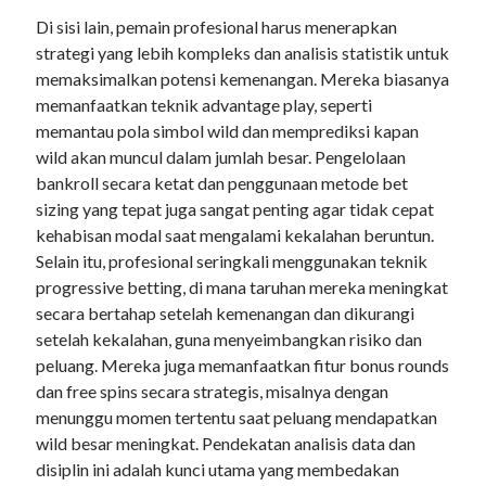
Di sisi lain, pemain profesional harus menerapkan
strategi yang lebih kompleks dan analisis statistik untuk
memaksimalkan potensi kemenangan. Mereka biasanya
memanfaatkan teknik advantage play, seperti
memantau pola simbol wild dan memprediksi kapan
wild akan muncul dalam jumlah besar. Pengelolaan
bankroll secara ketat dan penggunaan metode bet
sizing yang tepat juga sangat penting agar tidak cepat
kehabisan modal saat mengalami kekalahan beruntun.
Selain itu, profesional seringkali menggunakan teknik
progressive betting, di mana taruhan mereka meningkat
secara bertahap setelah kemenangan dan dikurangi
setelah kekalahan, guna menyeimbangkan risiko dan
peluang. Mereka juga memanfaatkan fitur bonus rounds
dan free spins secara strategis, misalnya dengan
menunggu momen tertentu saat peluang mendapatkan
wild besar meningkat. Pendekatan analisis data dan
disiplin ini adalah kunci utama yang membedakan