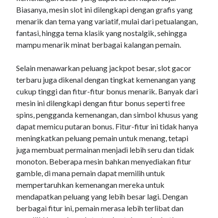
Biasanya, mesin slot ini dilengkapi dengan grafis yang
menarik dan tema yang variatif, mulai dari petualangan,
fantasi, hingga tema klasik yang nostalgik, sehingga
mampu menarik minat berbagai kalangan pemain.
Selain menawarkan peluang jackpot besar, slot gacor
terbaru juga dikenal dengan tingkat kemenangan yang
cukup tinggi dan fitur-fitur bonus menarik. Banyak dari
mesin ini dilengkapi dengan fitur bonus seperti free
spins, pengganda kemenangan, dan simbol khusus yang
dapat memicu putaran bonus. Fitur-fitur ini tidak hanya
meningkatkan peluang pemain untuk menang, tetapi
juga membuat permainan menjadi lebih seru dan tidak
monoton. Beberapa mesin bahkan menyediakan fitur
gamble, di mana pemain dapat memilih untuk
mempertaruhkan kemenangan mereka untuk
mendapatkan peluang yang lebih besar lagi. Dengan
berbagai fitur ini, pemain merasa lebih terlibat dan