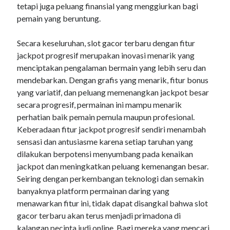
tetapi juga peluang finansial yang menggiurkan bagi
pemain yang beruntung.
Secara keseluruhan, slot gacor terbaru dengan fitur
jackpot progresif merupakan inovasi menarik yang
menciptakan pengalaman bermain yang lebih seru dan
mendebarkan. Dengan grafis yang menarik, fitur bonus
yang variatif, dan peluang memenangkan jackpot besar
secara progresif, permainan ini mampu menarik
perhatian baik pemain pemula maupun profesional.
Keberadaan fitur jackpot progresif sendiri menambah
sensasi dan antusiasme karena setiap taruhan yang
dilakukan berpotensi menyumbang pada kenaikan
jackpot dan meningkatkan peluang kemenangan besar.
Seiring dengan perkembangan teknologi dan semakin
banyaknya platform permainan daring yang
menawarkan fitur ini, tidak dapat disangkal bahwa slot
gacor terbaru akan terus menjadi primadona di
kalangan pecinta judi online. Bagi mereka yang mencari