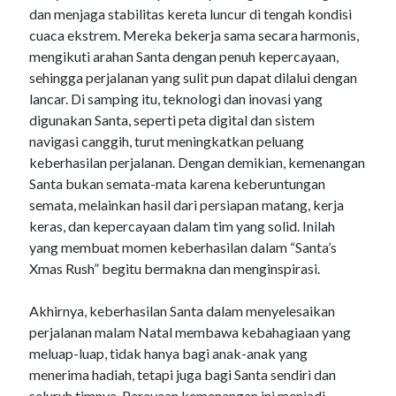
dan menjaga stabilitas kereta luncur di tengah kondisi
cuaca ekstrem. Mereka bekerja sama secara harmonis,
mengikuti arahan Santa dengan penuh kepercayaan,
sehingga perjalanan yang sulit pun dapat dilalui dengan
lancar. Di samping itu, teknologi dan inovasi yang
digunakan Santa, seperti peta digital dan sistem
navigasi canggih, turut meningkatkan peluang
keberhasilan perjalanan. Dengan demikian, kemenangan
Santa bukan semata-mata karena keberuntungan
semata, melainkan hasil dari persiapan matang, kerja
keras, dan kepercayaan dalam tim yang solid. Inilah
yang membuat momen keberhasilan dalam “Santa’s
Xmas Rush” begitu bermakna dan menginspirasi.
Akhirnya, keberhasilan Santa dalam menyelesaikan
perjalanan malam Natal membawa kebahagiaan yang
meluap-luap, tidak hanya bagi anak-anak yang
menerima hadiah, tetapi juga bagi Santa sendiri dan
seluruh timnya. Perayaan kemenangan ini menjadi