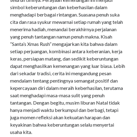
simbol keberuntungan dan keberhasilan dalam
menghadapi berbagai rintangan. Suasana penuh suka
cita dan rasa syukur mewarnai setiap rumah yang telah
menerima hadiah, menandai berakhirnya perjalanan
yang penuh tantangan namun penuh makna. Kisah
“Santa’s Xmas Rush” mengajarkan kita bahwa dalam
setiap perjuangan, kombinasi antara keberanian, kerja
keras, persiapan matang, dan sedikit keberuntungan
dapat menghasilkan kemenangan yang luar biasa. Lebih
dari sekadar tradisi, cerita ini mengandung pesan
mendalam tentang pentingnya semangat positif dan
kepercayaan diri dalam meraih keberhasilan, terutama
saat menghadapi masa-masa sulit yang penuh
tantangan. Dengan begitu, musim liburan Natal tidak
hanya menjadi waktu berkumpul dan berbagi, tetapi
juga momen refleksi akan kekuatan harapan dan
keyakinan bahwa keberuntungan selalu menyertai
usaha kita.