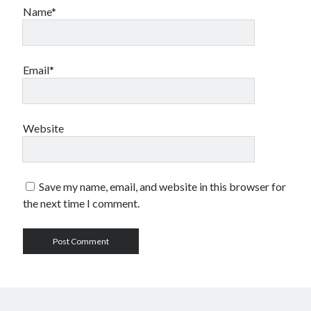
Name*
Email*
Website
Save my name, email, and website in this browser for
the next time I comment.