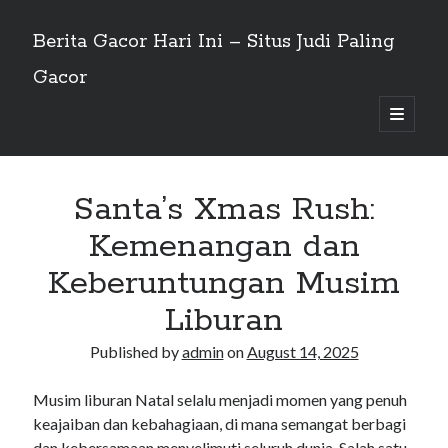
Berita Gacor Hari Ini – Situs Judi Paling
Gacor
open
primary
Sidebar
menu
Search
Search
Santa’s Xmas Rush:
Kemenangan dan
Recent Posts
Keberuntungan Musim
Perbedaan Slot Volatilitas Tinggi vs Rendah di Pragmatic Play
Liburan
Mengapa Tebakan Angka Togel Sangat Sulit untuk Selalu Tepat?
Review Sweet Bonanza Candyland: Sensasi Live Casino Game Show
Published by
admin
on
August 14, 2025
Mengenal Istilah “Rungkad” dan Cara Menghindarinya di Pragmatic
Strategi Jitu Menang Main Slot Pragmatic Play Hari Ini
Musim liburan Natal selalu menjadi momen yang penuh
keajaiban dan kebahagiaan, di mana semangat berbagi
dan kebersamaan menyelimuti seluruh dunia. Salah satu