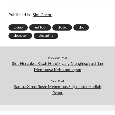
Published in
Slot Gacor
casino
judi bola
sbobet
slot
slot gacor
slot online
Previous Post
Slot Hercules: Kisah Heroik yang Menginspirasi dan
Membawa Keberuntungan
Next Post
Santa’s Xmas Rush: Menembus Salju untuk Hadiah
Besar