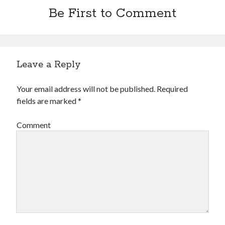
Be First to Comment
Leave a Reply
Your email address will not be published.
Required
fields are marked
*
Comment