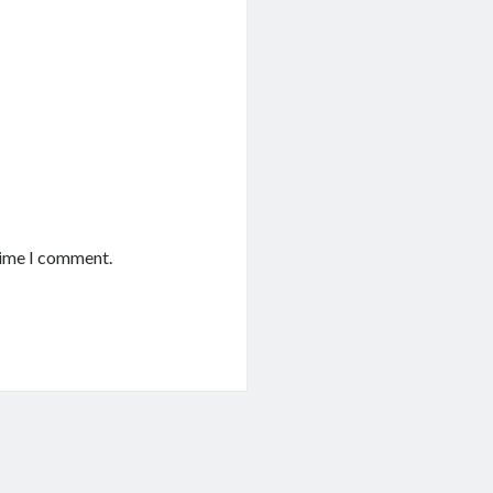
time I comment.