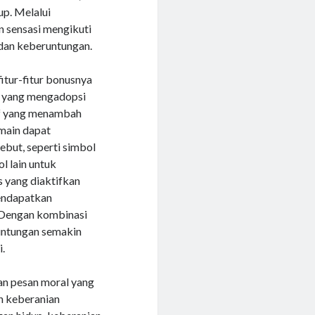
p. Melalui
 sensasi mengikuti
 dan keberuntungan.
fitur-fitur bonusnya
n yang mengadopsi
tif yang menambah
main dapat
ebut, seperti simbol
l lain untuk
s yang diaktifkan
endapatkan
 Dengan kombinasi
runtungan semakin
i.
an pesan moral yang
n keberanian