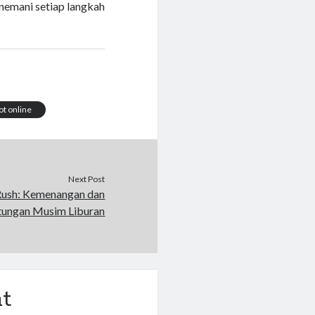
nemani setiap langkah
ot online
Next Post
Rush: Kemenangan dan
tungan Musim Liburan
t