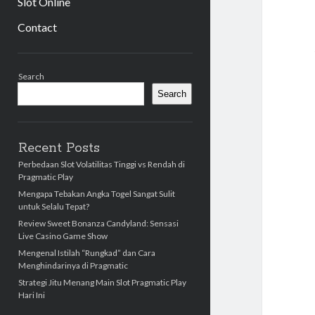
Slot Online
Contact
Sidebar
Search
Search
Recent Posts
Perbedaan Slot Volatilitas Tinggi vs Rendah di
Pragmatic Play
Mengapa Tebakan Angka Togel Sangat Sulit
untuk Selalu Tepat?
Review Sweet Bonanza Candyland: Sensasi
Live Casino Game Show
Mengenal Istilah “Rungkad” dan Cara
Menghindarinya di Pragmatic
Strategi Jitu Menang Main Slot Pragmatic Play
Hari Ini