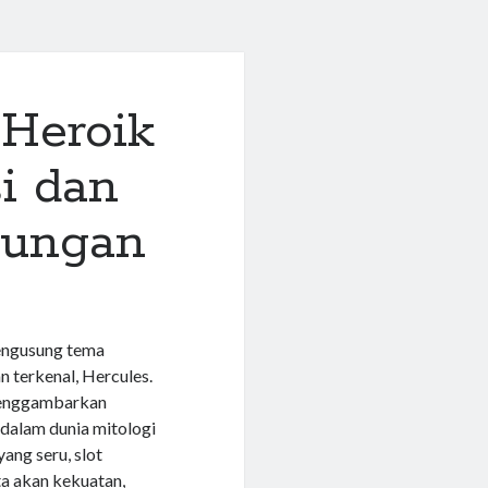
 Heroik
i dan
ungan
mengusung tema
n terkenal, Hercules.
menggambarkan
dalam dunia mitologi
ang seru, slot
ta akan kekuatan,