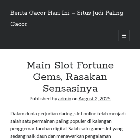
Berita Gacor Hari Ini – Situs Judi Paling
Gacor
open
primary
Sidebar
menu
Search
Search
Main Slot Fortune
Gems, Rasakan
Recent Posts
Sensasinya
Perbedaan Slot Volatilitas Tinggi vs Rendah di Pragmatic Play
Published by
admin
on
August 2, 2025
Mengapa Tebakan Angka Togel Sangat Sulit untuk Selalu Tepat?
Review Sweet Bonanza Candyland: Sensasi Live Casino Game Show
Dalam dunia perjudian daring, slot online telah menjadi
Mengenal Istilah “Rungkad” dan Cara Menghindarinya di Pragmatic
salah satu permainan paling populer di kalangan
Strategi Jitu Menang Main Slot Pragmatic Play Hari Ini
penggemar taruhan digital. Salah satu game slot yang
sedang naik daun dan menawarkan pengalaman