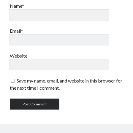
Name*
Email*
Website
Save my name, email, and website in this browser for
the next time I comment.