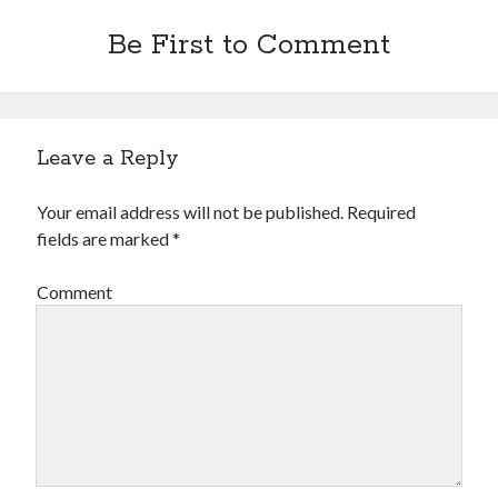
Be First to Comment
Leave a Reply
Your email address will not be published.
Required
fields are marked
*
Comment