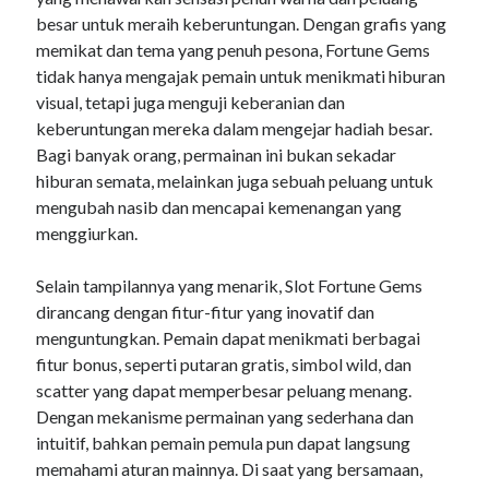
Recent Comments
besar untuk meraih keberuntungan. Dengan grafis yang
No comments to show.
memikat dan tema yang penuh pesona, Fortune Gems
tidak hanya mengajak pemain untuk menikmati hiburan
visual, tetapi juga menguji keberanian dan
Sidebar/Blogroll
keberuntungan mereka dalam mengejar hadiah besar.
Bagi banyak orang, permainan ini bukan sekadar
BUKTI4D
hiburan semata, melainkan juga sebuah peluang untuk
koi800
mengubah nasib dan mencapai kemenangan yang
menggiurkan.
situs toto
Selain tampilannya yang menarik, Slot Fortune Gems
dirancang dengan fitur-fitur yang inovatif dan
sideside
menguntungkan. Pemain dapat menikmati berbagai
fitur bonus, seperti putaran gratis, simbol wild, dan
slot online
scatter yang dapat memperbesar peluang menang.
Dengan mekanisme permainan yang sederhana dan
slot
intuitif, bahkan pemain pemula pun dapat langsung
slot
memahami aturan mainnya. Di saat yang bersamaan,