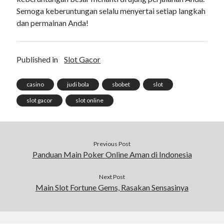
Semoga keberuntungan selalu menyertai setiap langkah
dan permainan Anda!
Published in
Slot Gacor
casino
judi bola
sbobet
slot
slot gacor
slot online
Previous Post
Panduan Main Poker Online Aman di Indonesia
Next Post
Main Slot Fortune Gems, Rasakan Sensasinya