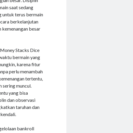
ian besar. Disiplin
main saat sedang
g untuk terus bermain
cara berkelanjutan
n kemenangan besar
ot Money Stacks Dice
 waktu bermain yang
ungkin, karena fitur
tanpa perlu menambah
 kemenangan tertentu,
h sering muncul.
entu yang bisa
iplin dan observasi
gkatkan taruhan dan
kendali.
gelolaan bankroll