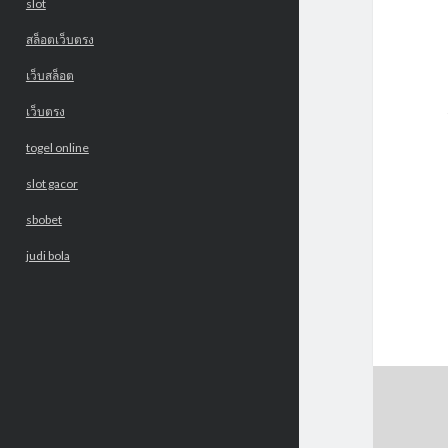
slot
สล็อตเว็บตรง
เว็บสล็อต
เว็บตรง
togel online
slot gacor
sbobet
judi bola