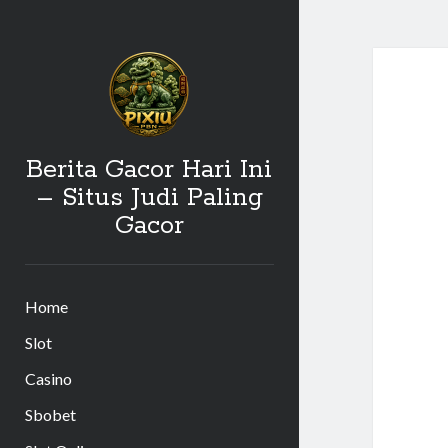
Berita Gacor Hari Ini
– Situs Judi Paling
Gacor
Home
Slot
Casino
Sbobet