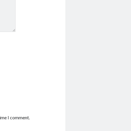
time I comment.