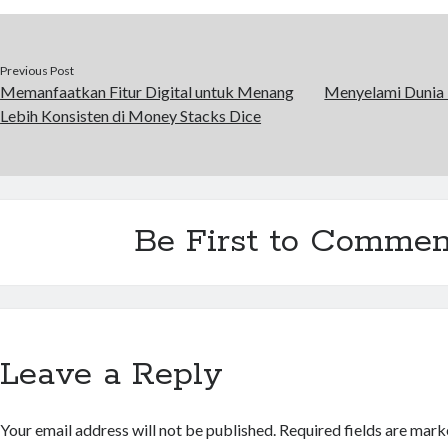
Previous Post
Memanfaatkan Fitur Digital untuk Menang
Menyelami Dunia 
Lebih Konsisten di Money Stacks Dice
Be First to Commen
Leave a Reply
Your email address will not be published.
Required fields are mar