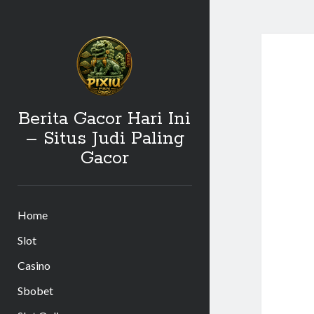
Berita Gacor Hari Ini
– Situs Judi Paling
Gacor
Home
Slot
Casino
Sbobet