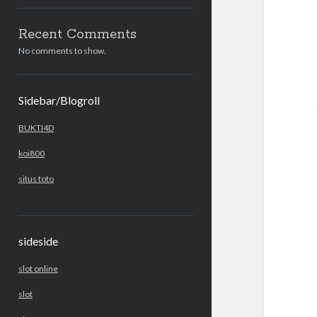
Recent Comments
No comments to show.
Sidebar/Blogroll
BUKTI4D
koi800
situs toto
sideside
slot online
slot