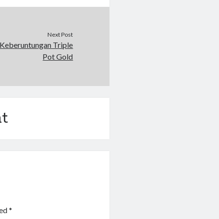
Next Post
Keberuntungan Triple
Pot Gold
t
ked
*