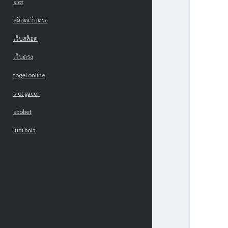
slot
สล็อตเว็บตรง
เว็บสล็อต
เว็บตรง
togel online
slot gacor
sbobet
judi bola