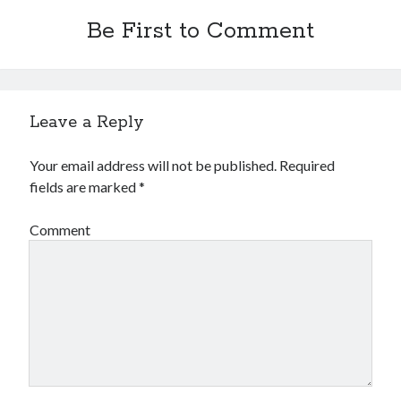
Be First to Comment
Leave a Reply
Your email address will not be published.
Required
fields are marked
*
Comment