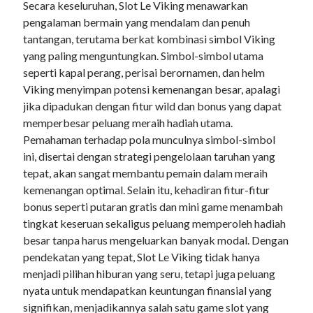
Secara keseluruhan, Slot Le Viking menawarkan
pengalaman bermain yang mendalam dan penuh
tantangan, terutama berkat kombinasi simbol Viking
yang paling menguntungkan. Simbol-simbol utama
seperti kapal perang, perisai berornamen, dan helm
Viking menyimpan potensi kemenangan besar, apalagi
jika dipadukan dengan fitur wild dan bonus yang dapat
memperbesar peluang meraih hadiah utama.
Pemahaman terhadap pola munculnya simbol-simbol
ini, disertai dengan strategi pengelolaan taruhan yang
tepat, akan sangat membantu pemain dalam meraih
kemenangan optimal. Selain itu, kehadiran fitur-fitur
bonus seperti putaran gratis dan mini game menambah
tingkat keseruan sekaligus peluang memperoleh hadiah
besar tanpa harus mengeluarkan banyak modal. Dengan
pendekatan yang tepat, Slot Le Viking tidak hanya
menjadi pilihan hiburan yang seru, tetapi juga peluang
nyata untuk mendapatkan keuntungan finansial yang
signifikan, menjadikannya salah satu game slot yang