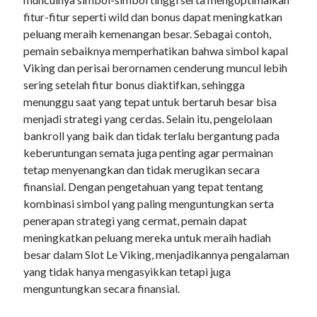
fitur-fitur seperti wild dan bonus dapat meningkatkan
peluang meraih kemenangan besar. Sebagai contoh,
pemain sebaiknya memperhatikan bahwa simbol kapal
Viking dan perisai berornamen cenderung muncul lebih
sering setelah fitur bonus diaktifkan, sehingga
menunggu saat yang tepat untuk bertaruh besar bisa
menjadi strategi yang cerdas. Selain itu, pengelolaan
bankroll yang baik dan tidak terlalu bergantung pada
keberuntungan semata juga penting agar permainan
tetap menyenangkan dan tidak merugikan secara
finansial. Dengan pengetahuan yang tepat tentang
kombinasi simbol yang paling menguntungkan serta
penerapan strategi yang cermat, pemain dapat
meningkatkan peluang mereka untuk meraih hadiah
besar dalam Slot Le Viking, menjadikannya pengalaman
yang tidak hanya mengasyikkan tetapi juga
menguntungkan secara finansial.