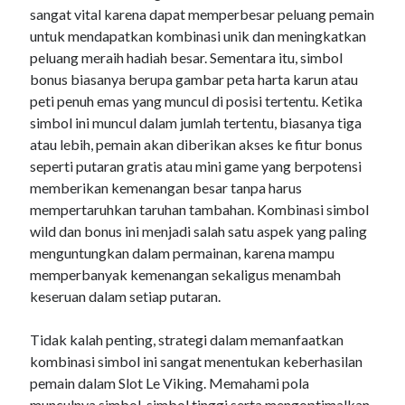
sangat vital karena dapat memperbesar peluang pemain
untuk mendapatkan kombinasi unik dan meningkatkan
peluang meraih hadiah besar. Sementara itu, simbol
bonus biasanya berupa gambar peta harta karun atau
peti penuh emas yang muncul di posisi tertentu. Ketika
simbol ini muncul dalam jumlah tertentu, biasanya tiga
atau lebih, pemain akan diberikan akses ke fitur bonus
seperti putaran gratis atau mini game yang berpotensi
memberikan kemenangan besar tanpa harus
mempertaruhkan taruhan tambahan. Kombinasi simbol
wild dan bonus ini menjadi salah satu aspek yang paling
menguntungkan dalam permainan, karena mampu
memperbanyak kemenangan sekaligus menambah
keseruan dalam setiap putaran.
Tidak kalah penting, strategi dalam memanfaatkan
kombinasi simbol ini sangat menentukan keberhasilan
pemain dalam Slot Le Viking. Memahami pola
munculnya simbol-simbol tinggi serta mengoptimalkan