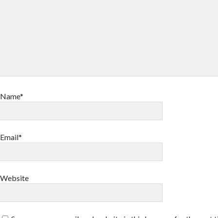
Name*
Email*
Website