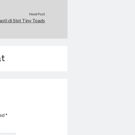
Next Post
ti di Slot Tiny Toads
t
ked
*