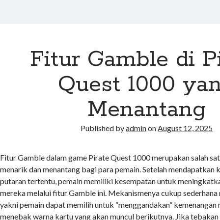
Fitur Gamble di P
Quest 1000 ya
Menantang
Published by
admin
on
August 12, 2025
Fitur Gamble dalam game Pirate Quest 1000 merupakan salah sat
menarik dan menantang bagi para pemain. Setelah mendapatkan
putaran tertentu, pemain memiliki kesempatan untuk meningkat
mereka melalui fitur Gamble ini. Mekanismenya cukup sederhana 
yakni pemain dapat memilih untuk “menggandakan” kemenangan
menebak warna kartu yang akan muncul berikutnya. Jika tebakan