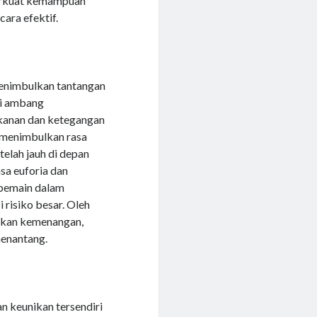
perkuat kemampuan
ara efektif.
 menimbulkan tantangan
di ambang
kanan dan ketegangan
 menimbulkan rasa
telah jauh di depan
sa euforia dan
 pemain dalam
risiko besar. Oleh
atkan kemenangan,
menantang.
n keunikan tersendiri