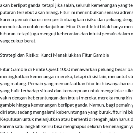
akan berlipat ganda, tetapi jika salah, seluruh kemenangan yang t
putaran tersebut akan hilang. Fitur ini menimbulkan sensasi adrena
karena pemain harus mempertimbangkan risiko dan peluang den
memutuskan untuk melanjutkan. Fitur Gamble ini tidak hanya me
hiburan, tetapi juga menguji keberanian dan intuisi pemain dala
yang cukup berat.
Strategi dan Risiko: Kunci Menaklukkan Fitur Gamble
Fitur Gamble di Pirate Quest 1000 menawarkan peluang besar ba
meningkatkan kemenangan mereka, tetapi di sisi lain, menuntut st
yang matang. Pemain yang memanfaatkan fitur ini biasanya harus 
yang baik terhadap situasi dan kemampuan untuk mengelola risik
yakin dengan keberuntungan dan intuisi mereka, mereka mungkin
gamble hingga kemenangan berlipat ganda. Namun, bagi pemain 
diri atau sedang mengalami keberuntungan yang buruk, fitur ini b
Keputusan untuk melanjutkan atau berhenti di tengah jalan harus d
karena satu langkah keliru bisa menghapus seluruh kemenangan ya