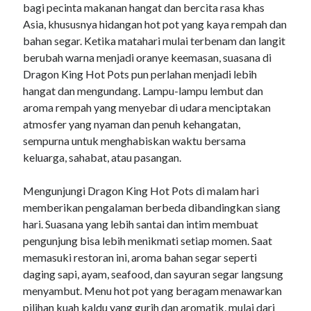
bagi pecinta makanan hangat dan bercita rasa khas
Recent Comments
Asia, khususnya hidangan hot pot yang kaya rempah dan
No comments to show.
bahan segar. Ketika matahari mulai terbenam dan langit
berubah warna menjadi oranye keemasan, suasana di
Dragon King Hot Pots pun perlahan menjadi lebih
Sidebar/Blogroll
hangat dan mengundang. Lampu-lampu lembut dan
BUKTI4D
aroma rempah yang menyebar di udara menciptakan
atmosfer yang nyaman dan penuh kehangatan,
koi800
sempurna untuk menghabiskan waktu bersama
situs toto
keluarga, sahabat, atau pasangan.
Mengunjungi Dragon King Hot Pots di malam hari
memberikan pengalaman berbeda dibandingkan siang
sideside
hari. Suasana yang lebih santai dan intim membuat
pengunjung bisa lebih menikmati setiap momen. Saat
slot online
memasuki restoran ini, aroma bahan segar seperti
slot
daging sapi, ayam, seafood, dan sayuran segar langsung
menyambut. Menu hot pot yang beragam menawarkan
slot
pilihan kuah kaldu yang gurih dan aromatik, mulai dari