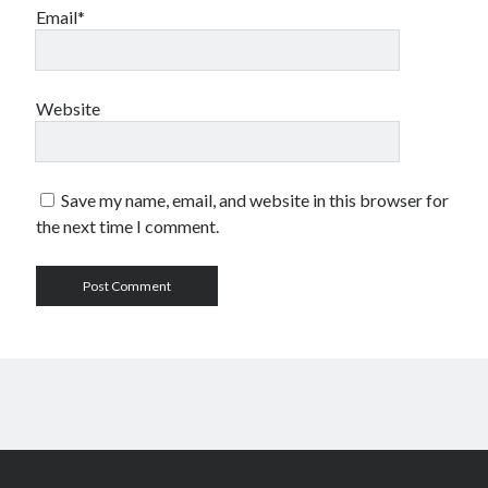
Email*
Website
Save my name, email, and website in this browser for
the next time I comment.