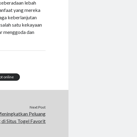
keberadaan lebah
 manfaat yang mereka
aga keberlanjutan
salah satu kekayaan
nar menggoda dan
ot online
Next Post
 Meningkatkan Peluang
di Situs Togel Favorit