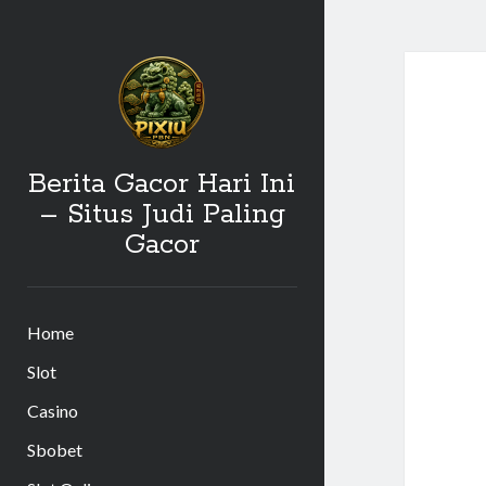
Berita Gacor Hari Ini
– Situs Judi Paling
Gacor
Home
Slot
Casino
Sbobet