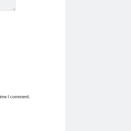
time I comment.