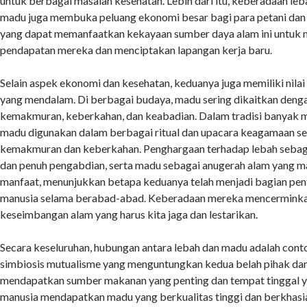
untuk berbagai masalah kesehatan. Lebih dari itu, keberadaan leb
madu juga membuka peluang ekonomi besar bagi para petani dan
yang dapat memanfaatkan kekayaan sumber daya alam ini untuk
pendapatan mereka dan menciptakan lapangan kerja baru.
Selain aspek ekonomi dan kesehatan, keduanya juga memiliki nilai
yang mendalam. Di berbagai budaya, madu sering dikaitkan deng
kemakmuran, keberkahan, dan keabadian. Dalam tradisi banyak m
madu digunakan dalam berbagai ritual dan upacara keagamaan s
kemakmuran dan keberkahan. Penghargaan terhadap lebah sebaga
dan penuh pengabdian, serta madu sebagai anugerah alam yang m
manfaat, menunjukkan betapa keduanya telah menjadi bagian pen
manusia selama berabad-abad. Keberadaan mereka mencerminka
keseimbangan alam yang harus kita jaga dan lestarikan.
Secara keseluruhan, hubungan antara lebah dan madu adalah conto
simbiosis mutualisme yang menguntungkan kedua belah pihak dan
mendapatkan sumber makanan yang penting dan tempat tinggal 
manusia mendapatkan madu yang berkualitas tinggi dan berkhasi