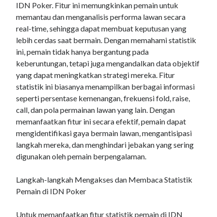
IDN Poker. Fitur ini memungkinkan pemain untuk
Recent Comments
memantau dan menganalisis performa lawan secara
No comments to show.
real-time, sehingga dapat membuat keputusan yang
lebih cerdas saat bermain. Dengan memahami statistik
ini, pemain tidak hanya bergantung pada
Sidebar/Blogroll
keberuntungan, tetapi juga mengandalkan data objektif
BUKTI4D
yang dapat meningkatkan strategi mereka. Fitur
statistik ini biasanya menampilkan berbagai informasi
koi800
seperti persentase kemenangan, frekuensi fold, raise,
situs toto
call, dan pola permainan lawan yang lain. Dengan
memanfaatkan fitur ini secara efektif, pemain dapat
mengidentifikasi gaya bermain lawan, mengantisipasi
langkah mereka, dan menghindari jebakan yang sering
sideside
digunakan oleh pemain berpengalaman.
slot online
Langkah-langkah Mengakses dan Membaca Statistik
slot
Pemain di IDN Poker
slot
Untuk memanfaatkan fitur statistik pemain di IDN