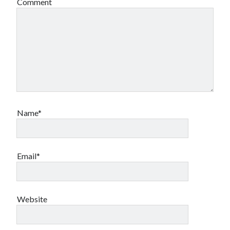
Comment
Name*
Email*
Website