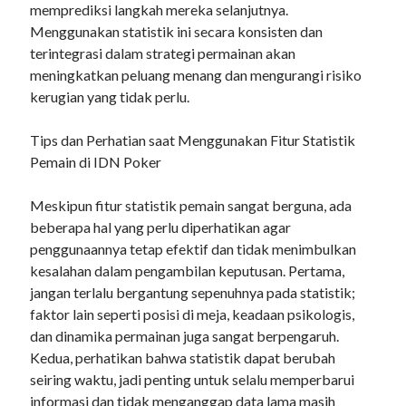
memprediksi langkah mereka selanjutnya.
Menggunakan statistik ini secara konsisten dan
terintegrasi dalam strategi permainan akan
meningkatkan peluang menang dan mengurangi risiko
kerugian yang tidak perlu.
Tips dan Perhatian saat Menggunakan Fitur Statistik
Pemain di IDN Poker
Meskipun fitur statistik pemain sangat berguna, ada
beberapa hal yang perlu diperhatikan agar
penggunaannya tetap efektif dan tidak menimbulkan
kesalahan dalam pengambilan keputusan. Pertama,
jangan terlalu bergantung sepenuhnya pada statistik;
faktor lain seperti posisi di meja, keadaan psikologis,
dan dinamika permainan juga sangat berpengaruh.
Kedua, perhatikan bahwa statistik dapat berubah
seiring waktu, jadi penting untuk selalu memperbarui
informasi dan tidak menganggap data lama masih