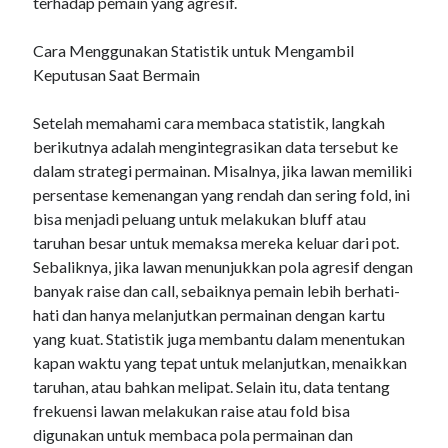
terhadap pemain yang agresif.
Cara Menggunakan Statistik untuk Mengambil
Keputusan Saat Bermain
Setelah memahami cara membaca statistik, langkah
berikutnya adalah mengintegrasikan data tersebut ke
dalam strategi permainan. Misalnya, jika lawan memiliki
persentase kemenangan yang rendah dan sering fold, ini
bisa menjadi peluang untuk melakukan bluff atau
taruhan besar untuk memaksa mereka keluar dari pot.
Sebaliknya, jika lawan menunjukkan pola agresif dengan
banyak raise dan call, sebaiknya pemain lebih berhati-
hati dan hanya melanjutkan permainan dengan kartu
yang kuat. Statistik juga membantu dalam menentukan
kapan waktu yang tepat untuk melanjutkan, menaikkan
taruhan, atau bahkan melipat. Selain itu, data tentang
frekuensi lawan melakukan raise atau fold bisa
digunakan untuk membaca pola permainan dan