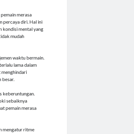
ka pemain merasa
percaya diri. Hal ini
n kondisi mental yang
 tidak mudah
ajemen waktu bermain.
erlalu lama dalam
t menghindari
 besar.
is keberuntungan.
oki sebaiknya
uat pemain merasa
n mengatur ritme