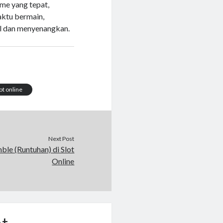
me yang tepat,
aktu bermain,
ol dan menyenangkan.
ot online
Next Post
ble (Runtuhan) di Slot
Online