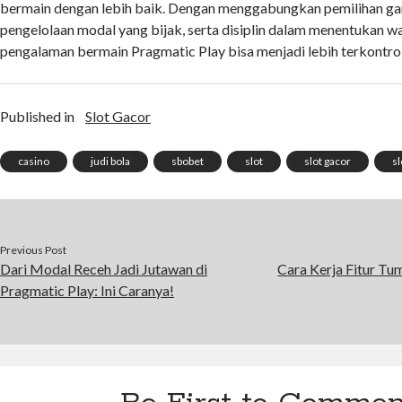
bermain dengan lebih baik. Dengan menggabungkan pemilihan ga
pengelolaan modal yang bijak, serta disiplin dalam menentukan w
pengalaman bermain Pragmatic Play bisa menjadi lebih terkontr
Published in
Slot Gacor
casino
judi bola
sbobet
slot
slot gacor
sl
Previous Post
Dari Modal Receh Jadi Jutawan di
Cara Kerja Fitur Tum
Pragmatic Play: Ini Caranya!