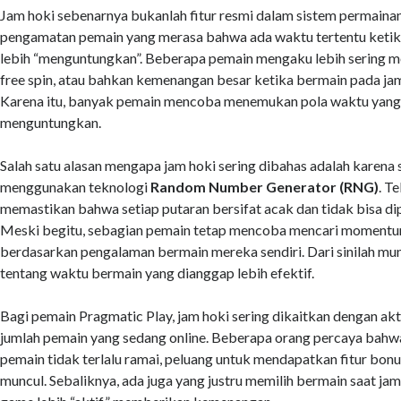
Jam hoki sebenarnya bukanlah fitur resmi dalam sistem permainan,
pengamatan pemain yang merasa bahwa ada waktu tertentu ketik
lebih “menguntungkan”. Beberapa pemain mengaku lebih sering m
free spin, atau bahkan kemenangan besar ketika bermain pada jam
Karena itu, banyak pemain mencoba menemukan pola waktu yang
menguntungkan.
Salah satu alasan mengapa jam hoki sering dibahas adalah karena 
menggunakan teknologi
Random Number Generator (RNG)
. T
memastikan bahwa setiap putaran bersifat acak dan tidak bisa dip
Meski begitu, sebagian pemain tetap mencoba mencari momentu
berdasarkan pengalaman bermain mereka sendiri. Dari sinilah mun
tentang waktu bermain yang dianggap lebih efektif.
Bagi pemain Pragmatic Play, jam hoki sering dikaitkan dengan akt
jumlah pemain yang sedang online. Beberapa orang percaya bahwa
pemain tidak terlalu ramai, peluang untuk mendapatkan fitur bonus
muncul. Sebaliknya, ada juga yang justru memilih bermain saat ja