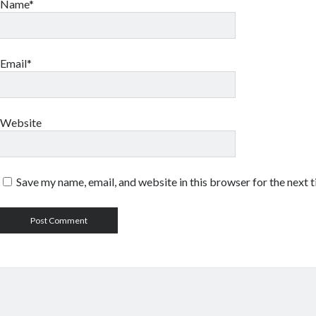
Name*
Email*
Website
Save my name, email, and website in this browser for the next 