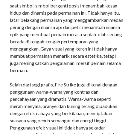
สล็อตเว็บตรง
saat simbol-simbol berganti posisi menambah kesan
hidup dan dinamis pada permainan ini. Tidak hanya itu,
เว็บสล็อต
latar belakang permainan yang menggambarkan medan
เว็บตรง
perang dengan nuansa api dan petir menambah nuansa
epik yang membuat pemain merasa seolah-olah sedang
togel online
berada di tengah-tengah pertempuran yang
slot gacor
menegangkan. Gaya visual yang keren ini tidak hanya
membuat permainan menarik secara estetika, tetapi
sbobet
juga meningkatkan pengalaman imersif pemain selama
judi bola
bermain.
Selain dari segi grafis, Fire Strike juga dikenal dengan
penggunaan warna-warna yang kontras dan
pencahayaan yang dramatis. Warna-warna seperti
merah menyala, oranye, dan kuning terang dipadukan
dengan efek cahaya yang berkilauan, menciptakan
suasana yang penuh semangat dan energi tinggi.
Penggunaan efek visual ini tidak hanya sekadar