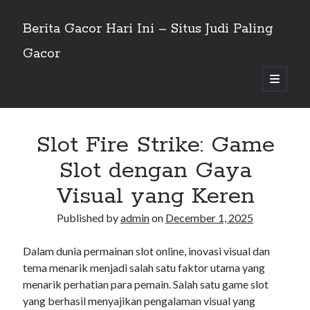
Berita Gacor Hari Ini – Situs Judi Paling
Gacor
open
primary
Sidebar
menu
Search
Search
Slot Fire Strike: Game
Slot dengan Gaya
Recent Posts
Visual yang Keren
Mengapa Tebakan Angka Togel Sangat Sulit untuk Selalu Tepat?
Published by
admin
on
December 1, 2025
Review Sweet Bonanza Candyland: Sensasi Live Casino Game Show
Mengenal Istilah “Rungkad” dan Cara Menghindarinya di Pragmatic
Dalam dunia permainan slot online, inovasi visual dan
Strategi Jitu Menang Main Slot Pragmatic Play Hari Ini
tema menarik menjadi salah satu faktor utama yang
Bocoran Game Terbaru Pragmatic Play yang Akan Rilis Bulan Depan
menarik perhatian para pemain. Salah satu game slot
yang berhasil menyajikan pengalaman visual yang