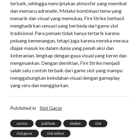
terbaik, sehingga menciptakan atmosfer yang memikat
dan memacu adrenalin. Melalui kombinasi tema yang
menarik dan visual yang memukau, Fire Strike berhasil
menghadirkan sensasi yang berbeda dari game slot
tradisional. Para pemain tidak hanya tertarik karena
peluang kemenangan, tetapi juga karena mereka merasa
diajak masuk ke dalam dunia yang penuh aksi dan
keberanian, lengkap dengan gaya visual yang keren dan
mengesankan. Dengan demikian, Fire Strike menjadi
salah satu contoh terbaik dari game slot yang mampu
menggabungkan keindahan visual dengan gameplay
yang seru dan menggiurkan.
Published in
Slot Gacor
casino
judi bola
sbobet
slot
slot gacor
slot online