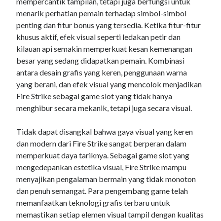
mempercantik tampilan, tetapi juga berfungsi untuk
menarik perhatian pemain terhadap simbol-simbol
penting dan fitur bonus yang tersedia. Ketika fitur-fitur
khusus aktif, efek visual seperti ledakan petir dan
kilauan api semakin memperkuat kesan kemenangan
besar yang sedang didapatkan pemain. Kombinasi
antara desain grafis yang keren, penggunaan warna
yang berani, dan efek visual yang mencolok menjadikan
Fire Strike sebagai game slot yang tidak hanya
menghibur secara mekanik, tetapi juga secara visual.
Tidak dapat disangkal bahwa gaya visual yang keren
dan modern dari Fire Strike sangat berperan dalam
memperkuat daya tariknya. Sebagai game slot yang
mengedepankan estetika visual, Fire Strike mampu
menyajikan pengalaman bermain yang tidak monoton
dan penuh semangat. Para pengembang game telah
memanfaatkan teknologi grafis terbaru untuk
memastikan setiap elemen visual tampil dengan kualitas