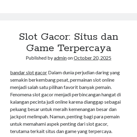
Slot Gacor: Situs dan
Game Terpercaya
Published by
admin
on
October 20, 2025
bandar slot gacor
Dalam dunia perjudian daring yang
semakin berkembang pesat, permainan slot online
menjadi salah satu pilihan favorit banyak pemain.
Fenomena slot gacor menjadi perbincangan hangat di
kalangan pecinta judi online karena dianggap sebagai
peluang besar untuk meraih kemenangan besar dan
jackpot melimpah. Namun, penting bagi para pemain
untuk memahami aspek penting dari slot gacor,
terutama terkait situs dan game yang terpercaya.