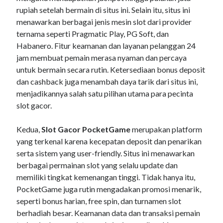
สล็อตเว็บตรง
rupiah setelah bermain di situs ini. Selain itu, situs ini
menawarkan berbagai jenis mesin slot dari provider
เว็บสล็อต
ternama seperti Pragmatic Play, PG Soft, dan
เว็บตรง
Habanero. Fitur keamanan dan layanan pelanggan 24
jam membuat pemain merasa nyaman dan percaya
togel online
untuk bermain secara rutin. Ketersediaan bonus deposit
slot gacor
dan cashback juga menambah daya tarik dari situs ini,
menjadikannya salah satu pilihan utama para pecinta
sbobet
slot gacor.
judi bola
Kedua,
Slot Gacor PocketGame
merupakan platform
yang terkenal karena kecepatan deposit dan penarikan
serta sistem yang user-friendly. Situs ini menawarkan
berbagai permainan slot yang selalu update dan
memiliki tingkat kemenangan tinggi. Tidak hanya itu,
PocketGame juga rutin mengadakan promosi menarik,
seperti bonus harian, free spin, dan turnamen slot
berhadiah besar. Keamanan data dan transaksi pemain