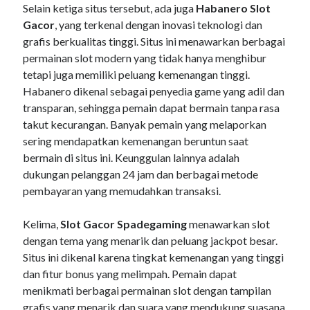
Selain ketiga situs tersebut, ada juga
Habanero Slot
Gacor
, yang terkenal dengan inovasi teknologi dan
grafis berkualitas tinggi. Situs ini menawarkan berbagai
permainan slot modern yang tidak hanya menghibur
tetapi juga memiliki peluang kemenangan tinggi.
Habanero dikenal sebagai penyedia game yang adil dan
transparan, sehingga pemain dapat bermain tanpa rasa
takut kecurangan. Banyak pemain yang melaporkan
sering mendapatkan kemenangan beruntun saat
bermain di situs ini. Keunggulan lainnya adalah
dukungan pelanggan 24 jam dan berbagai metode
pembayaran yang memudahkan transaksi.
Kelima,
Slot Gacor Spadegaming
menawarkan slot
dengan tema yang menarik dan peluang jackpot besar.
Situs ini dikenal karena tingkat kemenangan yang tinggi
dan fitur bonus yang melimpah. Pemain dapat
menikmati berbagai permainan slot dengan tampilan
grafis yang menarik dan suara yang mendukung suasana