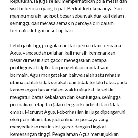
keputusan. Ia juga selalu memperhatikan pola mesin dan
waktu bermain yang tepat. Berkat ketekunannya, Sari
mampu meraih jackpot besar sebanyak dua kali dalam
seminggu dan merasa semakin percaya diri dalam
bermain slot gacor setiap hari.
Lebih jauh lagi, pengalaman dari pemain lain bernama
Agus, yang sudah puluhan kali meraih kemenangan
besar di mesin slot gacor, menegaskan betapa
pentingnya disiplin dan pengelolaan modal saat
bermain. Agus mengatakan bahwa salah satu rahasia
utama adalah tidak serakah dan tidak terlalu fokus pada
kemenangan besar dalam waktu singkat. Ia selalu
mengatur batas kekalahan dan keuntungan, sehingga
permainan tetap berjalan dengan kondusif dan tidak
emosi. Menurut Agus, keberhasilan ini juga dipengaruhi
oleh pemilihan situs judi online terpercaya yang
menyediakan mesin slot gacor dengan tingkat
kemenangan tinggi. Pengalaman Agus menunjukkan