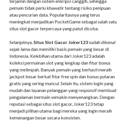
terjamin dengan sistem enkripsi canggih, sehingga
pemain tidak perlu khawatir tentang risiko penipuan
atau pencurian data. Popularitasnya yang terus
meningkat menjadikan PocketGame sebagai salah satu
situs slot gacor terpercaya yang patut dicoba.
Selanjutnya,
Situs Slot Gacor Joker123
sudah dikenal
sejak lama dan memiliki basis pemain yang besar di
Indonesia. Kelebihan utama dari Joker123 adalah
koleksi permainan slot yang lengkap dan fitur bonus
yang melimpah. Banyak pemain yang berhasil meraih
jackpot besar berkat fitur free spin dan bonus putaran
gratis yang sering muncul. Selain itu, sistem login yang
mudah dan layanan pelanggan yang responsif membuat
pengalaman bermain semakin menyenangkan. Dengan
reputasi sebagai situs slot gacor, Joker123 tetap
menjadi pilihan utama bagi mereka yang ingin meraih
kemenangan besar secara konsisten.