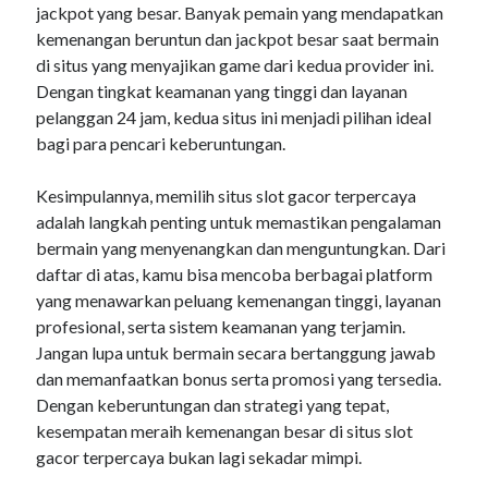
jackpot yang besar. Banyak pemain yang mendapatkan
kemenangan beruntun dan jackpot besar saat bermain
di situs yang menyajikan game dari kedua provider ini.
Dengan tingkat keamanan yang tinggi dan layanan
pelanggan 24 jam, kedua situs ini menjadi pilihan ideal
bagi para pencari keberuntungan.
Kesimpulannya, memilih situs slot gacor terpercaya
adalah langkah penting untuk memastikan pengalaman
bermain yang menyenangkan dan menguntungkan. Dari
daftar di atas, kamu bisa mencoba berbagai platform
yang menawarkan peluang kemenangan tinggi, layanan
profesional, serta sistem keamanan yang terjamin.
Jangan lupa untuk bermain secara bertanggung jawab
dan memanfaatkan bonus serta promosi yang tersedia.
Dengan keberuntungan dan strategi yang tepat,
kesempatan meraih kemenangan besar di situs slot
gacor terpercaya bukan lagi sekadar mimpi.