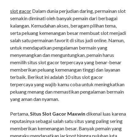
Recent Comments
slot gacor
Dalam dunia perjudian daring, permainan slot
No comments to show.
semakin diminati oleh banyak pemain dari berbagai
kalangan. Kemudahan akses, beragam pilihan tema,
serta peluang kemenangan besar membuat slot menjadi
Sidebar/Blogroll
salah satu permainan favorit di situs judi online. Namun,
BUKTI4D
untuk mendapatkan pengalaman bermain yang
menyenangkan dan menguntungkan, pemain harus
koi800
memilih situs slot gacor terpercaya yang benar-benar
situs toto
memberikan peluang kemenangan tinggi dan layanan
terbaik. Berikut ini adalah 10 situs slot gacor
terpercaya yang wajib kamu coba untuk meningkatkan
peluang menang dan memastikan pengalaman bermain
sideside
yang aman dan nyaman.
slot online
Pertama,
Situs Slot Gacor Maxwin
dikenal luas karena
slot
reputasinya sebagai salah satu situs yang paling sering
memberikan kemenangan besar. Banyak pemain yang
slot
mengaku mendapatkan jackpot hingga puluhan juta