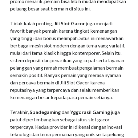
promo menarik, pemain bisa lebih mudah mendapatkan
peluang besar saat bermain di situs ini.
Tidak kalah penting,
Jili Slot Gacor
juga menjadi
favorit banyak pemain karena tingkat kemenangan
yang tinggi dan bonus melimpah. Situs ini menawarkan
berbagai mesin slot modern dengan tema yang variatif,
mulai dari tema klasik hingga kontemporer. Selain itu,
sistem deposit dan penarikan yang cepat serta layanan
pelanggan yang ramah membuat pengalaman bermain
semakin positif. Banyak pemain yang merasa nyaman
dan percaya bermain di Jili Slot Gacor karena
reputasinya yang terpercaya dan selalu memberikan
kemenangan besar kepada para pemain setianya.
Terakhir,
Spadegaming
dan
Yggdrasil Gaming
juga
patut dipertimbangkan sebagai situs slot gacor
terpercaya. Kedua provider ini dikenal dengan inovasi
teknologi dan tema permainan yang unik serta peluang