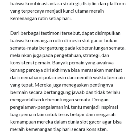
bahwa kombinasi antara strategi, disiplin, dan platform
yang terpercaya menjadi kunci utama meraih
kemenangan rutin setiap hari.
Dari berbagai testimoni tersebut, dapat disimpulkan
bahwa kemenangan rutin di mesin slot gacor bukan
semata-mata bergantung pada keberuntungan semata,
melainkan juga pada pengetahuan, strategi, dan
konsistensi pemain. Banyak pemain yang awalnya
kurang percaya diri akhirnya bisa merasakan manfaat
dari memahami pola mesin dan memilih waktu bermain
yang tepat. Mereka juga menegaskan pentingnya
bermain secara bertanggung jawab dan tidak terlalu
mengandalkan keberuntungan semata. Dengan
pengalaman-pengalaman ini, tentu menjadi inspirasi
bagi pemain lain untuk terus belajar dan mengasah
kemampuan mereka dalam dunia slot gacor agar bisa
meraih kemenangan tiap hari secara konsisten.