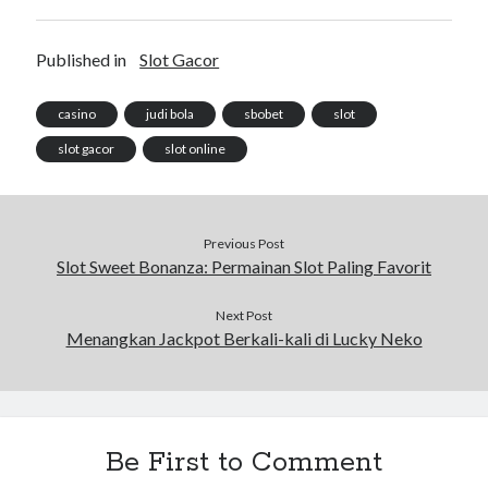
Published in
Slot Gacor
casino
judi bola
sbobet
slot
slot gacor
slot online
Previous Post
Slot Sweet Bonanza: Permainan Slot Paling Favorit
Next Post
Menangkan Jackpot Berkali-kali di Lucky Neko
Be First to Comment