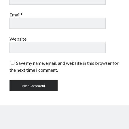
Email*
Website
Save my name, email, and website in this browser for
the next time I comment.