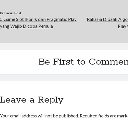
Previous Post
5 Game Slot Ikonik dari Pragmatic Play
Rahasia Dibalik Alg
yang Wajib Dicoba Pemula
Play 
Be First to Commen
Leave a Reply
Your email address will not be published.
Required fields are mar