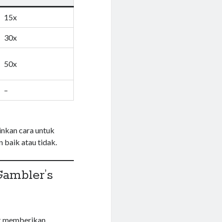
15x
30x
50x
–
inkan cara untuk
baik atau tidak.
Gambler’s
ak memberikan