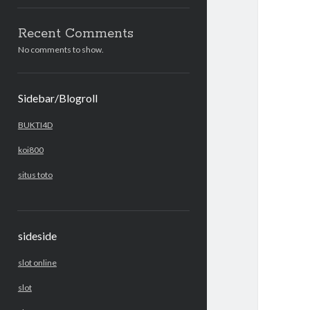
Recent Comments
No comments to show.
Sidebar/Blogroll
BUKTI4D
koi800
situs toto
sideside
slot online
slot