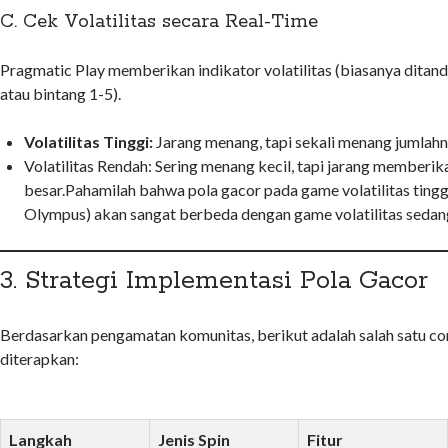
C. Cek Volatilitas secara Real-Time
Pragmatic Play memberikan indikator volatilitas (biasanya ditand
atau bintang 1-5).
Volatilitas Tinggi:
Jarang menang, tapi sekali menang jumlahn
Volatilitas Rendah: Sering menang kecil, tapi jarang memberik
besar.Pahamilah bahwa pola gacor pada game volatilitas tinggi
Olympus) akan sangat berbeda dengan game volatilitas sedan
3. Strategi Implementasi Pola Gacor
Berdasarkan pengamatan komunitas, berikut adalah salah satu co
diterapkan:
Langkah
Jenis Spin
Fitur