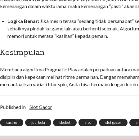
kemenangan dalam waktu lama, maka kemenangan “pasti” akan se
Logika Benar:
Jika mesin terasa “sedang tidak bersahabat” se
sebaiknya pindah ke game lain atau berhenti sejenak. Algoritm
memori untuk merasa “kasihan” kepada pemain.
Kesimpulan
Membaca algoritma Pragmatic Play adalah perpaduan antara ma
disiplin dan kepekaan melihat ritme permainan. Dengan memaha
memanfaatkan variasi fitur spin, Anda bisa bermain dengan lebih c
Published in
Slot Gacor
casino
judi bola
sbobet
slot
slot gacor
sl