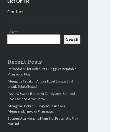
Slot Online
Contact
Sidebar
Search
Search
Recent Posts
Perbedaan Slot Volatilitas Tinggi vs Rendah di
Pragmatic Play
Mengapa Tebakan Angka Togel Sangat Sulit
untuk Selalu Tepat?
Review Sweet Bonanza Candyland: Sensasi
Live Casino Game Show
Mengenal Istilah “Rungkad” dan Cara
Menghindarinya di Pragmatic
Strategi Jitu Menang Main Slot Pragmatic Play
Hari Ini