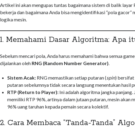
Artikel ini akan mengupas tuntas bagaimana sistem di balik layar
bekerja dan bagaimana Anda bisa mengidentifikasi “pola gacor”
logika mesin.
1. Memahami Dasar Algoritma: Apa i
Sebelum mencari pola, Anda harus memahami bahwa semua game
dijalankan oleh
RNG (Random Number Generator)
.
Sistem Acak:
RNG memastikan setiap putaran (
spin
) bersifa
putaran sebelumnya tidak secara langsung menentukan hasil p
RTP (Return to Player):
Ini adalah algoritma jangka panjang.
memiliki RTP 96%, artinya dalam jutaan putaran, mesin akan
96% uang taruhan kepada pemain secara kolektif.
2. Cara Membaca “Tanda-Tanda” Algo