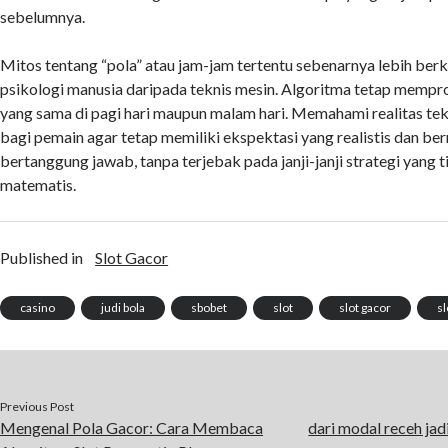
sebelumnya.
Mitos tentang “pola” atau jam-jam tertentu sebenarnya lebih ber
psikologi manusia daripada teknis mesin. Algoritma tetap mempr
yang sama di pagi hari maupun malam hari. Memahami realitas tekn
bagi pemain agar tetap memiliki ekspektasi yang realistis dan be
bertanggung jawab, tanpa terjebak pada janji-janji strategi yang 
matematis.
Published in
Slot Gacor
casino
judi bola
sbobet
slot
slot gacor
sl
Previous Post
Mengenal Pola Gacor: Cara Membaca
dari modal receh jad