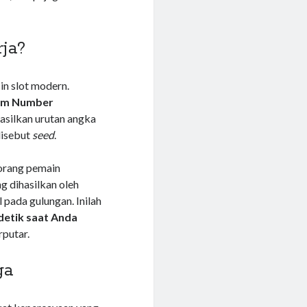
ja?
in slot modern.
om Number
asilkan urutan angka
disebut
seed
.
eorang pemain
g dihasilkan oleh
pada gulungan. Inilah
idetik saat Anda
rputar.
ga