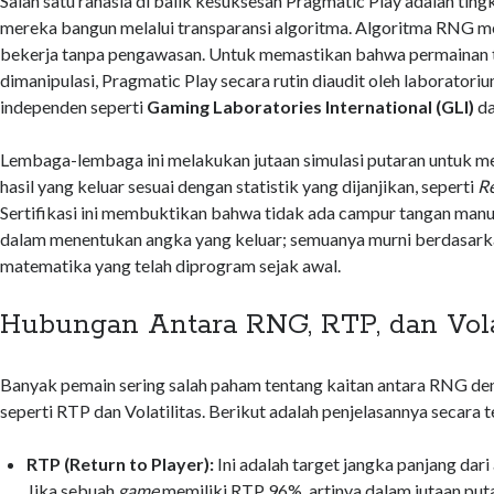
Salah satu rahasia di balik kesuksesan Pragmatic Play adalah tin
mereka bangun melalui transparansi algoritma. Algoritma RNG m
bekerja tanpa pengawasan. Untuk memastikan bahwa permainan te
dimanipulasi, Pragmatic Play secara rutin diaudit oleh laboratori
independen seperti
Gaming Laboratories International (GLI)
d
Lembaga-lembaga ini melakukan jutaan simulasi putaran untuk 
hasil yang keluar sesuai dengan statistik yang dijanjikan, seperti
Re
Sertifikasi ini membuktikan bahwa tidak ada campur tangan manus
dalam menentukan angka yang keluar; semuanya murni berdasark
matematika yang telah diprogram sejak awal.
Hubungan Antara RNG, RTP, dan Vola
Banyak pemain sering salah paham tentang kaitan antara RNG den
seperti RTP dan Volatilitas. Berikut adalah penjelasannya secara t
RTP (Return to Player):
Ini adalah target jangka panjang dar
Jika sebuah
game
memiliki RTP 96%, artinya dalam jutaan put