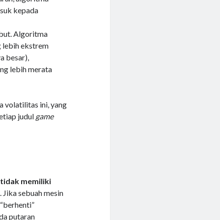
asuk kepada
but. Algoritma
g lebih ekstrem
a besar),
ang lebih merata
olatilitas ini, yang
tiap judul
game
G
tidak memiliki
n. Jika sebuah mesin
“berhenti”
da putaran