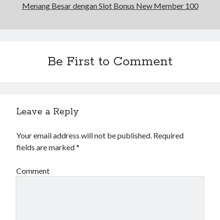
Menang Besar dengan Slot Bonus New Member 100
Be First to Comment
Leave a Reply
Your email address will not be published.
Required
fields are marked
*
Comment