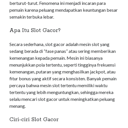
berturut-turut. Fenomena ini menjadi incaran para
Recent Comments
pemain karena peluang mendapatkan keuntungan besar
No comments to show.
semakin terbuka lebar.
Apa Itu Slot Gacor?
Sidebar/Blogroll
BUKTI4D
Secara sederhana, slot gacor adalah mesin slot yang
sedang berada di “fase panas” atau sering memberikan
koi800
kemenangan kepada pemain. Mesin ini biasanya
situs toto
menunjukkan pola tertentu, seperti tingginya frekuensi
kemenangan, putaran yang menghasilkan jackpot, atau
fitur bonus yang aktif secara konsisten. Banyak pemain
percaya bahwa mesin slot tertentu memiliki waktu
sideside
tertentu yang lebih menguntungkan, sehingga mereka
selalu mencari slot gacor untuk meningkatkan peluang
slot online
menang.
slot
Ciri-ciri Slot Gacor
slot