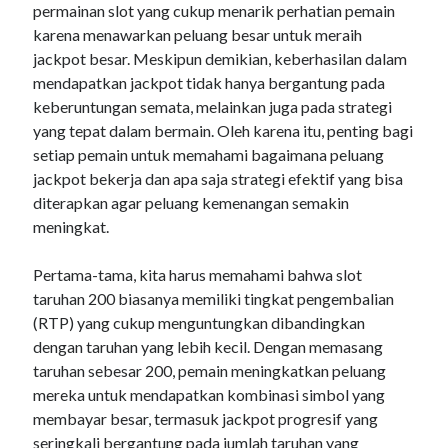
permainan slot yang cukup menarik perhatian pemain
Recent Comments
karena menawarkan peluang besar untuk meraih
No comments to show.
jackpot besar. Meskipun demikian, keberhasilan dalam
mendapatkan jackpot tidak hanya bergantung pada
keberuntungan semata, melainkan juga pada strategi
Sidebar/Blogroll
yang tepat dalam bermain. Oleh karena itu, penting bagi
BUKTI4D
setiap pemain untuk memahami bagaimana peluang
jackpot bekerja dan apa saja strategi efektif yang bisa
koi800
diterapkan agar peluang kemenangan semakin
situs toto
meningkat.
Pertama-tama, kita harus memahami bahwa slot
taruhan 200 biasanya memiliki tingkat pengembalian
sideside
(RTP) yang cukup menguntungkan dibandingkan
dengan taruhan yang lebih kecil. Dengan memasang
slot online
taruhan sebesar 200, pemain meningkatkan peluang
slot
mereka untuk mendapatkan kombinasi simbol yang
membayar besar, termasuk jackpot progresif yang
slot
seringkali bergantung pada jumlah taruhan yang