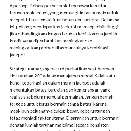
สล็อตเว็บตรง
dipasang. Beberapa mesin slot menawarkan fitur
taruhan maksimum, yang memungkinkan pemain untuk
เว็บสล็อต
mengaktifkan semua fitur bonus dan jackpot. Dalam hal
เว็บตรง
ini, peluang mendapatkan jackpot memang lebih tinggi
jika dibandingkan dengan taruhan kecil, karena jumlah
togel online
kredit yang dipertaruhkan meningkat dan
slot gacor
meningkatkan probabilitas munculnya kombinasi
jackpot.
sbobet
judi bola
Strategi utama yang perlu diperhatikan saat bermain
slot taruhan 200 adalah manajemen modal. Salah satu
kunci keberhasilan dalam meraih jackpot adalah
menentukan batas kerugian dan kemenangan yang
realistis sebelum memulai permainan. Jangan pernah
tergoda untuk terus bermain tanpa batas, karena
meskipun peluangnya cukup besar, keberuntungan
tetap menjadi faktor utama. Disarankan untuk bermain
dengan jumlah taruhan maksimal secara konsisten