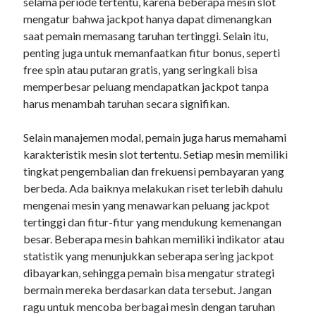
selama periode tertentu, karena beberapa mesin slot
mengatur bahwa jackpot hanya dapat dimenangkan
saat pemain memasang taruhan tertinggi. Selain itu,
penting juga untuk memanfaatkan fitur bonus, seperti
free spin atau putaran gratis, yang seringkali bisa
memperbesar peluang mendapatkan jackpot tanpa
harus menambah taruhan secara signifikan.
Selain manajemen modal, pemain juga harus memahami
karakteristik mesin slot tertentu. Setiap mesin memiliki
tingkat pengembalian dan frekuensi pembayaran yang
berbeda. Ada baiknya melakukan riset terlebih dahulu
mengenai mesin yang menawarkan peluang jackpot
tertinggi dan fitur-fitur yang mendukung kemenangan
besar. Beberapa mesin bahkan memiliki indikator atau
statistik yang menunjukkan seberapa sering jackpot
dibayarkan, sehingga pemain bisa mengatur strategi
bermain mereka berdasarkan data tersebut. Jangan
ragu untuk mencoba berbagai mesin dengan taruhan