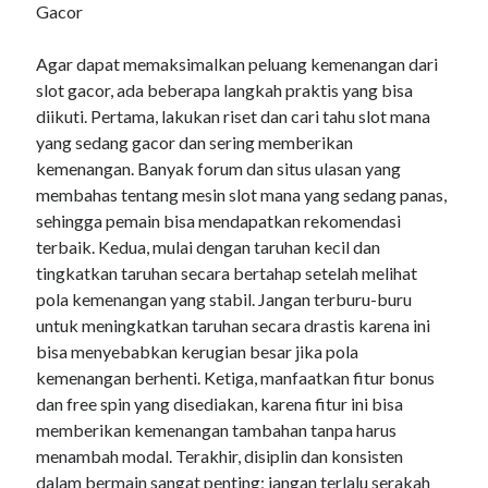
Gacor
Agar dapat memaksimalkan peluang kemenangan dari
slot gacor, ada beberapa langkah praktis yang bisa
diikuti. Pertama, lakukan riset dan cari tahu slot mana
yang sedang gacor dan sering memberikan
kemenangan. Banyak forum dan situs ulasan yang
membahas tentang mesin slot mana yang sedang panas,
sehingga pemain bisa mendapatkan rekomendasi
terbaik. Kedua, mulai dengan taruhan kecil dan
tingkatkan taruhan secara bertahap setelah melihat
pola kemenangan yang stabil. Jangan terburu-buru
untuk meningkatkan taruhan secara drastis karena ini
bisa menyebabkan kerugian besar jika pola
kemenangan berhenti. Ketiga, manfaatkan fitur bonus
dan free spin yang disediakan, karena fitur ini bisa
memberikan kemenangan tambahan tanpa harus
menambah modal. Terakhir, disiplin dan konsisten
dalam bermain sangat penting; jangan terlalu serakah