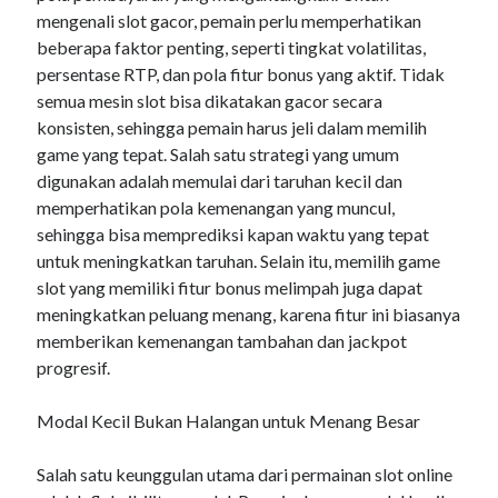
สล็อตเว็บตรง
mengenali slot gacor, pemain perlu memperhatikan
beberapa faktor penting, seperti tingkat volatilitas,
เว็บสล็อต
persentase RTP, dan pola fitur bonus yang aktif. Tidak
เว็บตรง
semua mesin slot bisa dikatakan gacor secara
konsisten, sehingga pemain harus jeli dalam memilih
togel online
game yang tepat. Salah satu strategi yang umum
slot gacor
digunakan adalah memulai dari taruhan kecil dan
memperhatikan pola kemenangan yang muncul,
sbobet
sehingga bisa memprediksi kapan waktu yang tepat
judi bola
untuk meningkatkan taruhan. Selain itu, memilih game
slot yang memiliki fitur bonus melimpah juga dapat
meningkatkan peluang menang, karena fitur ini biasanya
memberikan kemenangan tambahan dan jackpot
progresif.
Modal Kecil Bukan Halangan untuk Menang Besar
Salah satu keunggulan utama dari permainan slot online