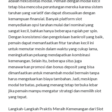
adalah fleksibilitas modal. Pemain dengan modal kecil
tetap bisa mencoba peruntungan mereka karena sistem
taruhan yang variatif dan dapat disesuaikan dengan
kemampuan finansial. Banyak platform slot
menyediakan opsi taruhan mulai dari nominal yang
sangat kecil, bahkan hanya beberapa rupiah per spin.
Dengan konsistensi dan pengelolaan bankroll yang baik,
pemain dapat memanfaatkan fitur taruhan kecil ini
untuk memutar mesin dalam waktu yang cukup lama,
meningkatkan peluang mendapatkan kombinasi
kemenangan. Selain itu, beberapa situs juga
menawarkan promosi dan bonus deposit yang bisa
dimanfaatkan untuk menambah modal bermain tanpa
harus mengeluarkan biaya tambahan. Jadi, meskipun
modal terbatas, peluang menang tetap terbuka lebar
jika pemain mampu mengatur strategi dan memilih slot
yang tepat.
Langkah-Langkah Praktis Meraih Kemenangan dari Slot