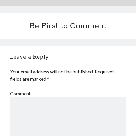
Be First to Comment
Leave a Reply
Your email address will not be published.
Required
fields are marked
*
Comment