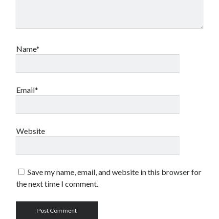
Name*
Email*
Website
Save my name, email, and website in this browser for
the next time I comment.