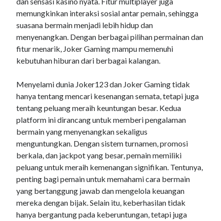
dan sensasi kasino nyata. Fitur multiplayer juga
memungkinkan interaksi sosial antar pemain, sehingga
suasana bermain menjadi lebih hidup dan
menyenangkan. Dengan berbagai pilihan permainan dan
fitur menarik, Joker Gaming mampu memenuhi
kebutuhan hiburan dari berbagai kalangan.
Menyelami dunia Joker123 dan Joker Gaming tidak
hanya tentang mencari kesenangan semata, tetapi juga
tentang peluang meraih keuntungan besar. Kedua
platform ini dirancang untuk memberi pengalaman
bermain yang menyenangkan sekaligus
menguntungkan. Dengan sistem turnamen, promosi
berkala, dan jackpot yang besar, pemain memiliki
peluang untuk meraih kemenangan signifikan. Tentunya,
penting bagi pemain untuk memahami cara bermain
yang bertanggung jawab dan mengelola keuangan
mereka dengan bijak. Selain itu, keberhasilan tidak
hanya bergantung pada keberuntungan, tetapi juga