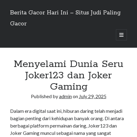
Berita Gacor Hari Ini – Situs Judi Paling
Gacor
open
primary
Sidebar
menu
Search
Search
Menyelami Dunia Seru
Joker123 dan Joker
Recent Posts
Gaming
Perbedaan Slot Volatilitas Tinggi vs Rendah di Pragmatic Play
Published by
admin
on
July 29, 2025
Mengapa Tebakan Angka Togel Sangat Sulit untuk Selalu Tepat?
Review Sweet Bonanza Candyland: Sensasi Live Casino Game Show
Dalam era digital saat ini, hiburan daring telah menjadi
Mengenal Istilah “Rungkad” dan Cara Menghindarinya di Pragmatic
bagian penting dari kehidupan banyak orang. Di antara
Strategi Jitu Menang Main Slot Pragmatic Play Hari Ini
berbagai platform permainan daring, Joker123 dan
Joker Gaming muncul sebagai nama yang sangat