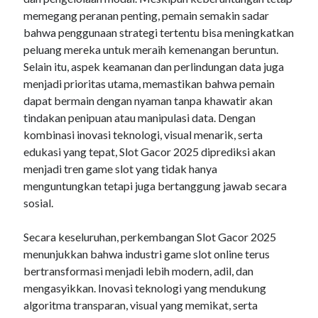
memegang peranan penting, pemain semakin sadar
bahwa penggunaan strategi tertentu bisa meningkatkan
peluang mereka untuk meraih kemenangan beruntun.
Selain itu, aspek keamanan dan perlindungan data juga
menjadi prioritas utama, memastikan bahwa pemain
dapat bermain dengan nyaman tanpa khawatir akan
tindakan penipuan atau manipulasi data. Dengan
kombinasi inovasi teknologi, visual menarik, serta
edukasi yang tepat, Slot Gacor 2025 diprediksi akan
menjadi tren game slot yang tidak hanya
menguntungkan tetapi juga bertanggung jawab secara
sosial.
Secara keseluruhan, perkembangan Slot Gacor 2025
menunjukkan bahwa industri game slot online terus
bertransformasi menjadi lebih modern, adil, dan
mengasyikkan. Inovasi teknologi yang mendukung
algoritma transparan, visual yang memikat, serta